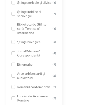
Științe agricole și silvice
(8)
Științe juridice si
(7)
sociologie
Biblioteca de Științe-
seria Tehnica și
(6)
Informatică
Științe biologice
(5)
Jurnal/Memorii/
(4)
Corespondență
Etnografie
(3)
Arte, arhitectură și
(2)
audiovizual
Romanul contemporan
(2)
Lucrări ale Academiei
(2)
Române