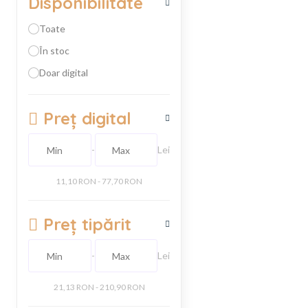
Disponibilitate
Toate
În stoc
Doar digital
Preț digital
-
Lei
11,10 RON - 77,70 RON
Preț tipărit
-
Lei
21,13 RON - 210,90 RON