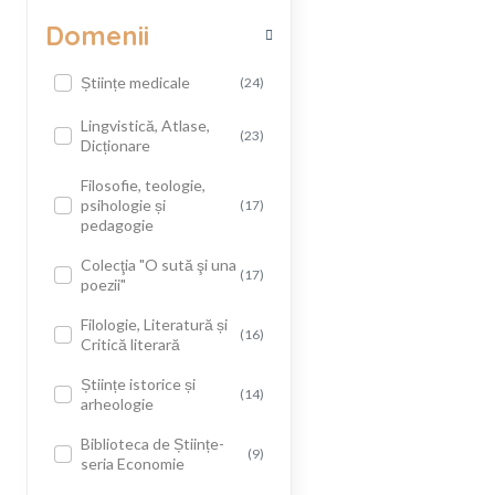
Domenii
Științe medicale
(24)
Lingvistică, Atlase,
(23)
Dicționare
Filosofie, teologie,
psihologie și
(17)
pedagogie
Colecţia "O sută şi una
(17)
poezii"
Filologie, Literatură și
(16)
Critică literară
Științe istorice și
(14)
arheologie
Biblioteca de Științe-
(9)
seria Economie