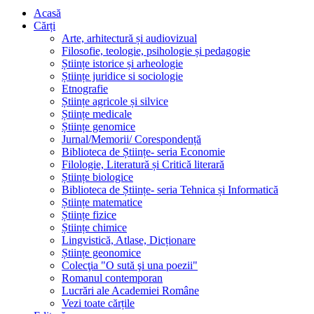
Acasă
Cărți
Arte, arhitectură și audiovizual
Filosofie, teologie, psihologie și pedagogie
Științe istorice și arheologie
Științe juridice si sociologie
Etnografie
Științe agricole și silvice
Științe medicale
Științe genomice
Jurnal/Memorii/ Corespondență
Biblioteca de Științe- seria Economie
Filologie, Literatură și Critică literară
Științe biologice
Biblioteca de Științe- seria Tehnica și Informatică
Științe matematice
Științe fizice
Științe chimice
Lingvistică, Atlase, Dicționare
Științe geonomice
Colecţia "O sută şi una poezii"
Romanul contemporan
Lucrări ale Academiei Române
Vezi toate cărțile