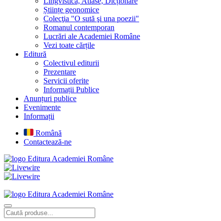
Lingvistică, Atlase, Dicționare
Științe geonomice
Colecţia "O sută şi una poezii"
Romanul contemporan
Lucrări ale Academiei Române
Vezi toate cărțile
Editură
Colectivul editurii
Prezentare
Servicii oferite
Informații Publice
Anunțuri publice
Evenimente
Informații
Română
Contactează-ne
Editura Academiei Române
Editura Academiei Române