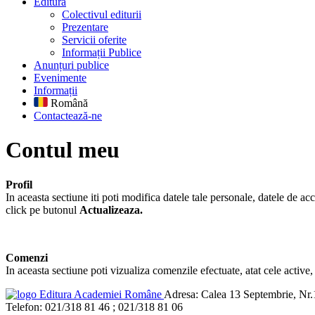
Editură
Colectivul editurii
Prezentare
Servicii oferite
Informații Publice
Anunțuri publice
Evenimente
Informații
Română
Contactează-ne
Contul meu
Profil
In aceasta sectiune iti poti modifica datele tale personale, datele de ac
click pe butonul
Actualizeaza.
Comenzi
In aceasta sectiune poti vizualiza comenzile efectuate, atat cele active, 
Editura Academiei Române
Adresa:
Calea 13 Septembrie, Nr.1
Telefon:
021/318 81 46 ; 021/318 81 06