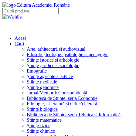
Editura Academiei Române
Acasă
Cărți
Arte, arhitectură și audiovizual
Filosofie, teologie, psihologie și pedagogie
Științe istorice și arheologie
Științe juridice si sociologie
Etnografie
Științe agricole și silvice
Științe medicale
Științe genomice
Jurnal/Memorii/ Corespondență
Biblioteca de Științe- seria Economie
Filologie, Literatură și Critică literară
Științe biologice
Biblioteca de Științe- seria Tehnica și Informatică
Științe matematice
Științe fizice
Științe chimice