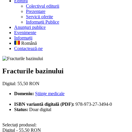
Editură
Colectivul editurii
Prezentare
Servicii oferite
Informații Publice
Anunțuri publice
Evenimente
Informații
Română
Contactează-ne
Fracturile bazinului
Fracturile bazinului
Digital: 55,50 RON
Domeniu:
Științe medicale
ISBN variantă digitală (PDF):
978-973-27-3494-0
Status:
Doar digital
Selectați produsul:
Digital - 55,50 RON