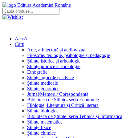
Editura Academiei Române
Acasă
Cărți
Arte, arhitectură și audiovizual
Filosofie, teologie, psihologie și pedagogie
Științe istorice și arheologie
Științe juridice si sociologie
Etnografie
Științe agricole și silvice
Științe medicale
Științe genomice
Jurnal/Memorii/ Corespondență
Biblioteca de Științe- seria Economie
Filologie, Literatură și Critică literară
Științe biologice
Biblioteca de Științe- seria Tehnica și Informatică
Științe matematice
Științe fizice
Științe chimice