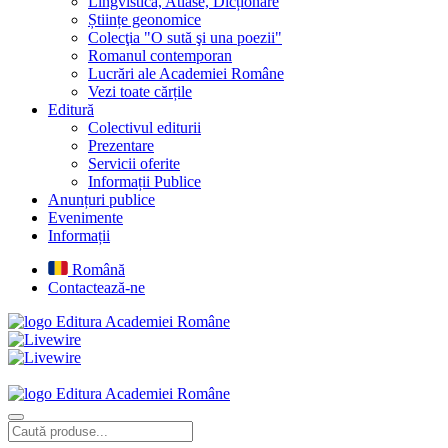
Lingvistică, Atlase, Dicționare
Științe geonomice
Colecţia "O sută şi una poezii"
Romanul contemporan
Lucrări ale Academiei Române
Vezi toate cărțile
Editură
Colectivul editurii
Prezentare
Servicii oferite
Informații Publice
Anunțuri publice
Evenimente
Informații
Română
Contactează-ne
Editura Academiei Române
Editura Academiei Române