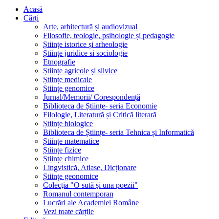
Acasă
Cărți
Arte, arhitectură și audiovizual
Filosofie, teologie, psihologie și pedagogie
Științe istorice și arheologie
Științe juridice si sociologie
Etnografie
Științe agricole și silvice
Științe medicale
Științe genomice
Jurnal/Memorii/ Corespondență
Biblioteca de Științe- seria Economie
Filologie, Literatură și Critică literară
Științe biologice
Biblioteca de Științe- seria Tehnica și Informatică
Științe matematice
Științe fizice
Științe chimice
Lingvistică, Atlase, Dicționare
Științe geonomice
Colecţia "O sută şi una poezii"
Romanul contemporan
Lucrări ale Academiei Române
Vezi toate cărțile