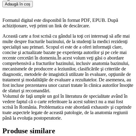
Adaugă în coș
Formatul digital este disponibil în format PDF, EPUB. După
achiziționare, veți primi un link de descărcare.
Această carte a fost scrisă cu gândul la toţi cei interesaţi să afle mai
multe despre fracturile bazinului, de la studenţi la medici rezidenţi
specialişti sau primari. Scopul ei este de a oferi informaţii clare,
concise şi actualizate bazate pe experienţa autorilor şi pe cele mai
recente cercetări în domeniu.În acest volum veţi găsi o abordare
comprehensivă a fracturilor bazinului, inclusiv anatomia bazinului,
mecanismele de producere a leziunilor, clasificările şi criteriile de
diagnostic, metodele de imagistică utilizate în evaluare, opţiunile de
tratament şi modalităţile de evaluare a rezultatelor. De asemenea, au
fost incluse prezentarea unor cazuri tratate în clinica autorilor însoţite
de sfaturi şi recomandări.
Volumul de faţă umple un gol în literatura de specialitate având în
vedere faptul că o carte referitoare la acest subiect nu a mai fost
scrisă în România. Problematica este abordată exhaustiv şi cuprinde
toate aspectele legate de această patologie, de la anatomia regiunii
până la evoluţia postoperatorie.
Produse similare