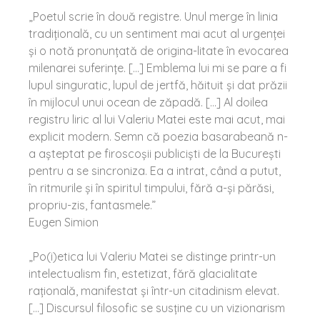
„Poetul scrie în două registre. Unul merge în linia
tradiţională, cu un sentiment mai acut al urgenţei
şi o notă pronunţată de origina-litate în evocarea
milenarei suferinţe. [...] Emblema lui mi se pare a fi
lupul singuratic, lupul de jertfă, hăituit şi dat prăzii
în mijlocul unui ocean de zăpadă. [...] Al doilea
registru liric al lui Valeriu Matei este mai acut, mai
explicit modern. Semn că poezia basarabeană n-
a așteptat pe firoscoşii publicişti de la Bucureşti
pentru a se sincroniza. Ea a intrat, când a putut,
în ritmurile şi în spiritul timpului, fără a-şi părăsi,
propriu-zis, fantasmele.”
Eugen Simion
„Po(i)etica lui Valeriu Matei se distinge printr-un
intelectualism fin, estetizat, fără glacialitate
raţională, manifestat şi într-un citadinism elevat.
[...] Discursul filosofic se susţine cu un vizionarism