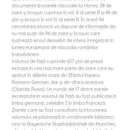
documente Izvoarele răscoalei lui Horea: 28 de
ziare și broșuri cuprinse în vol. III al seriei B și 48 de
știri și broșuri în vol. IV al seriei B. În acest fel
cercetarea istorică va dispune de informațiile din
nu mai puțin de 96 de ziare și broșuri care
ilustrează ecoul deosebit de intens înregistrat în
lumea europeană de răscoala românilor
transilvăneni.
Volumul de față cuprinde 607 știri de presă
extrase în cea mai mare parte din ziare care au
apărut în diferite state din Sfântul Imperiu
Romano-German, dar și din afara acestuia
(Olanda, Rusia). Un număr de 17 dintre ziarele
excerptate în volumul de față au fost publicate în
limba germană, celelalte 3 în limba franceză.
Ziarele care au fost consultate la întocmirea
volumului se păstrează în următoarele biblioteci:
cinci la Bayerische Staatsbibliothek din Munchen,