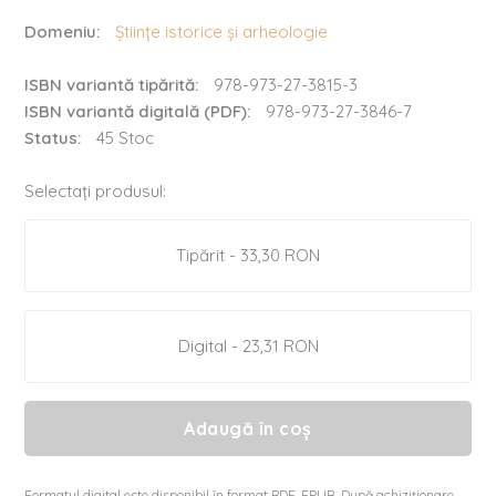
Domeniu:
Științe istorice și arheologie
ISBN variantă tipărită:
978-973-27-3815-3
ISBN variantă digitală (PDF):
978-973-27-3846-7
Status:
45 Stoc
Selectați produsul:
Tipărit - 33,30 RON
Digital - 23,31 RON
Adaugă în coș
Formatul digital este disponibil în format PDF, EPUB. După achiziționare,