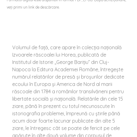
veți primi un link de descărcare.
Volumul de față, care apare în colecția națională
Izvoarele răscoalei lui Horea, publicată de
Institutul de Istorie „George Barițiu” din Cluj-
Napoca la Editura Academiei Române, întregește
numărul relatărilor de presă și broșurilor dedicate
ecoului în Europa și America de Nord al marii
răscoale din 1784 a românilor transilvăneni pentru
libertate socială și națională. Relatările din cele 15
ziare, până în prezent cu totul necunoscute în
istoriografia problemei, împreună cu știrile până
acum doar foarte lacunar publicate din alte 5
ziare, le întregesc cât se poate de fericit pe cele
apărute în alte două volume din corpusul de