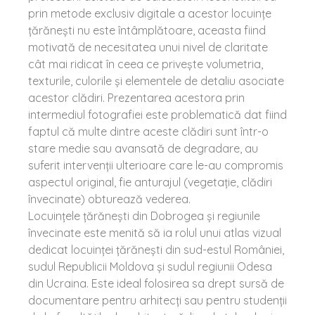
prin metode exclusiv digitale a acestor locuințe
țărănești nu este întâmplătoare, aceasta fiind
motivată de necesitatea unui nivel de claritate
cât mai ridicat în ceea ce privește volumetria,
texturile, culorile și elementele de detaliu asociate
acestor clădiri. Prezentarea acestora prin
intermediul fotografiei este problematică dat fiind
faptul că multe dintre aceste clădiri sunt într-o
stare medie sau avansată de degradare, au
suferit intervenții ulterioare care le-au compromis
aspectul original, fie anturajul (vegetație, clădiri
învecinate) obturează vederea.
Locuințele țărănești din Dobrogea și regiunile
învecinate este menită să ia rolul unui atlas vizual
dedicat locuinței țărănești din sud-estul României,
sudul Republicii Moldova și sudul regiunii Odesa
din Ucraina. Este ideal folosirea sa drept sursă de
documentare pentru arhitecți sau pentru studenții