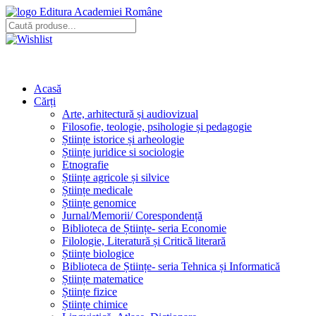
Editura Academiei Române
Acasă
Cărți
Arte, arhitectură și audiovizual
Filosofie, teologie, psihologie și pedagogie
Științe istorice și arheologie
Științe juridice si sociologie
Etnografie
Științe agricole și silvice
Științe medicale
Științe genomice
Jurnal/Memorii/ Corespondență
Biblioteca de Științe- seria Economie
Filologie, Literatură și Critică literară
Științe biologice
Biblioteca de Științe- seria Tehnica și Informatică
Științe matematice
Științe fizice
Științe chimice