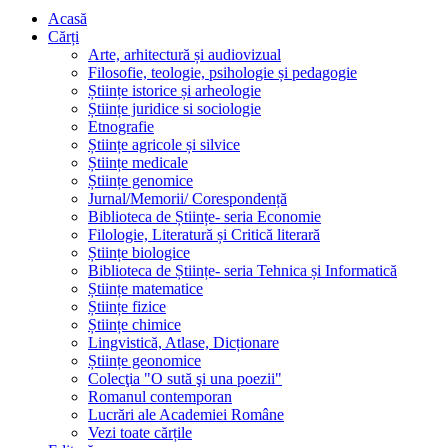
Acasă
Cărți
Arte, arhitectură și audiovizual
Filosofie, teologie, psihologie și pedagogie
Științe istorice și arheologie
Științe juridice si sociologie
Etnografie
Științe agricole și silvice
Științe medicale
Științe genomice
Jurnal/Memorii/ Corespondență
Biblioteca de Științe- seria Economie
Filologie, Literatură și Critică literară
Științe biologice
Biblioteca de Științe- seria Tehnica și Informatică
Științe matematice
Științe fizice
Științe chimice
Lingvistică, Atlase, Dicționare
Științe geonomice
Colecţia "O sută şi una poezii"
Romanul contemporan
Lucrări ale Academiei Române
Vezi toate cărțile