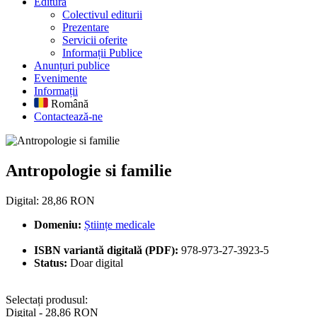
Editură
Colectivul editurii
Prezentare
Servicii oferite
Informații Publice
Anunțuri publice
Evenimente
Informații
Română
Contactează-ne
Antropologie si familie
Antropologie si familie
Digital: 28,86 RON
Domeniu:
Științe medicale
ISBN variantă digitală (PDF):
978-973-27-3923-5
Status:
Doar digital
Selectați produsul:
Digital - 28,86 RON