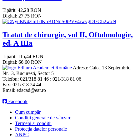
Tipărit: 42,28 RON
Digital: 27,75 RON
Tratat de chirurgie, vol II, Oftalmologie,
ed. A IIIa
Tipărit: 115,44 RON
Digital: 66,60 RON
Editura Academiei Române
Adresa:
Calea 13 Septembrie,
Nr.13, Bucuresti, Sector 5
Telefon:
021/318 81 46 ; 021/318 81 06
Fax:
021/318 24 44
Email:
edacad@ear.ro
Facebook
Cum cumpăr
Condiții generale de vânzare
Termeni si conditii
Protecția datelor personale
ANPC