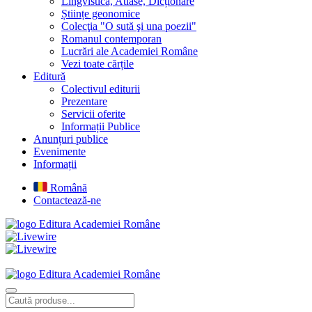
Lingvistică, Atlase, Dicționare
Științe geonomice
Colecţia "O sută şi una poezii"
Romanul contemporan
Lucrări ale Academiei Române
Vezi toate cărțile
Editură
Colectivul editurii
Prezentare
Servicii oferite
Informații Publice
Anunțuri publice
Evenimente
Informații
Română
Contactează-ne
Editura Academiei Române
Editura Academiei Române