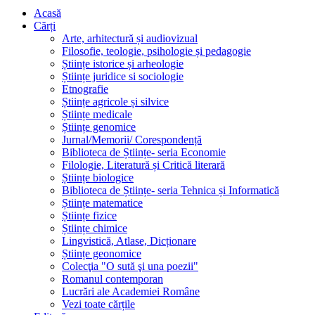
Acasă
Cărți
Arte, arhitectură și audiovizual
Filosofie, teologie, psihologie și pedagogie
Științe istorice și arheologie
Științe juridice si sociologie
Etnografie
Științe agricole și silvice
Științe medicale
Științe genomice
Jurnal/Memorii/ Corespondență
Biblioteca de Științe- seria Economie
Filologie, Literatură și Critică literară
Științe biologice
Biblioteca de Științe- seria Tehnica și Informatică
Științe matematice
Științe fizice
Științe chimice
Lingvistică, Atlase, Dicționare
Științe geonomice
Colecţia "O sută şi una poezii"
Romanul contemporan
Lucrări ale Academiei Române
Vezi toate cărțile