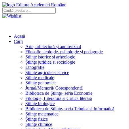
Editura Academiei Române
Acasă
Cărți
Arte, arhitectură și audiovizual
Filosofie, teologie, psihologie și pedagogie
Științe istorice și arheologie
Științe juridice si sociologie
Etnografie
Științe agricole și silvice
Științe medicale
Științe genomice
Jurnal/Memorii/ Corespondență
Biblioteca de Științe- seria Economie
Filologie, Literatură și Critică literară
Științe biologice
Biblioteca de Științe- seria Tehnica și Informatică
Științe matematice
Științe fizice
Științe chimice