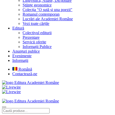
Lingvistică, Atlase, Dicționare
Științe geonomice
Colecţia "O sută şi una poezii"
Romanul contemporan
Lucrări ale Academiei Române
Vezi toate cărțile
Editură
Colectivul editurii
Prezentare
Servicii oferite
Informații Publice
Anunțuri publice
Evenimente
Informații
Română
Contactează-ne
Editura Academiei Române
Editura Academiei Române