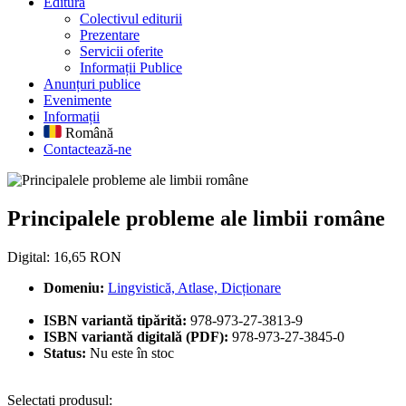
Editură
Colectivul editurii
Prezentare
Servicii oferite
Informații Publice
Anunțuri publice
Evenimente
Informații
Română
Contactează-ne
Principalele probleme ale limbi
Principalele probleme ale limbii române
Digital: 16,65 RON
Domeniu:
Lingvistică, Atlase, Dicționare
ISBN variantă tipărită:
978-973-27-3813-9
ISBN variantă digitală (PDF):
978-973-27-3845-0
Status:
Nu este în stoc
Selectați produsul: