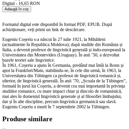
Digital - 16,65 RON
Adaugă în coș
Formatul digital este disponibil în format PDF, EPUB. După
achiziționare, veți primi un link de descărcare.
Eugeniu Coșeriu s-a născut în 27 iulie 1921, la Mihăileni
(actualmente în Republica Moldova); după studiile din România și
Italia, a devenit profesor de lingvistică generală și indo-europeană la
Universitatea din Montevideo (Uruguay). În anii ’50, a dezvoltat
bazele teoriei sale lingvistice.
În 1961, Coșeriu a ajuns în Germania, predând mai întâi la Bonn și
apoi la Frankfurt/Main, stabilindu-se, în cele din urmă, în 1963, la
Universitatea din Tübingen ca profesor de lingvistică romanică și,
ulterior, de lingvistică generală. În anii ’70, „Școala de la Tübingen”,
formată în jurul lui Coșeriu, a devenit cea mai importantă în privința
studiilor romanice, cu mare impact chiar și dincolo de romanistică,
mai ales în domeniul lingvisticii generale și al filosofiei limbajului,
dar și în alte discipline, precum lingvistica germanică sau slavă.
Eugeniu Coșeriu a murit în 7 septembrie 2002 la Tübingen.
Produse similare