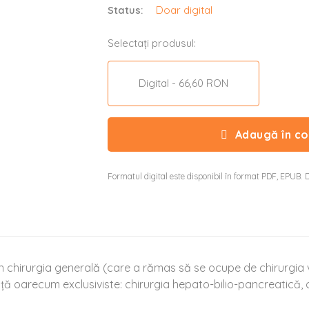
Status:
Doar digital
Selectați produsul:
Digital - 66,60 RON
Adaugă în co
Formatul digital este disponibil în format PDF, EPUB. D
în chirurgia generală (care a rămas să se ocupe de chirurgia v
nță oarecum exclusiviste: chirurgia hepato-bilio-pancreatică, c