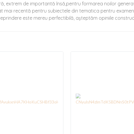
ră, extrem de importantă însă,pentru formarea noilor generaţi
e cât mai recentă pentru subiectele din tematica pentru examene
reprindere este mereu perfectibilă, așteptăm opiniile constructiv