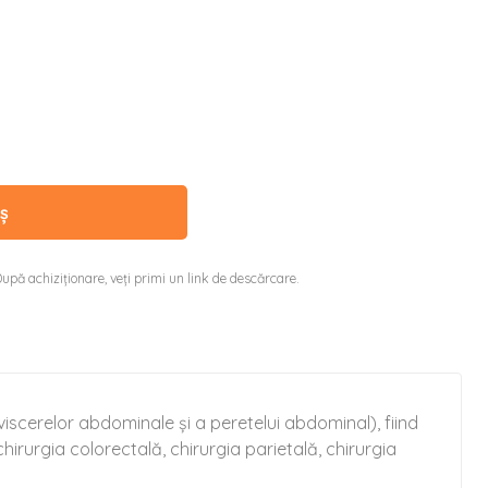
ș
upă achiziționare, veți primi un link de descărcare.
iscerelor abdominale și a peretelui abdominal), fiind
hirurgia colorectală, chirurgia parietală, chirurgia