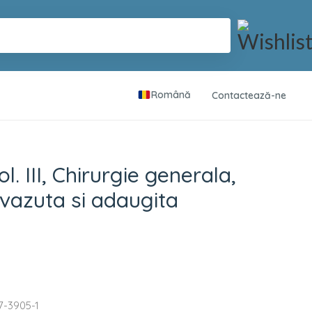
Română
Contactează-ne
 generala, partea I, 
l. III, Chirurgie generala,
revazuta si adaugita
7-3905-1