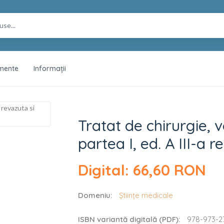
mente
Informații
, vol. III, Chirurgie
Tratat de chirurgie, vo
partea I, ed. A III-a 
Digital: 66,60 RON
Domeniu:
Științe medicale
ISBN variantă digitală (PDF):
978-973-2