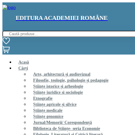
EDITURA ACADEMIEI ROMÂNE
Acasă
Cărți
Arte, arhitectură și audiovizual
Filosofie, teologie, psihologie și pedagogie
Științe istorice și arheologie
Științe juridice si sociologie
Etnografie
Științe agricole și silvice
Științe medicale
Științe genomice
Jurnal/Memorii/ Corespondență
Biblioteca de Științe- seria Economie
Filologie, Literatură și Critică literară