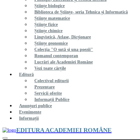
Științe biologice
Biblioteca de Științe- seria Tehnica și Informatică
Științe matematice
Științe fizice
Științe chimice
Lingvistică, Atlase, Dicționare
Științe geonomice
Colecţia "O sută şi una poezii"
Romanul contemporan
Lucrări ale Academiei Române
Vezi toate cărțile
Editură
Colectivul editurii
Prezentare
Servicii oferite
Informații Publice
Anunțuri publice
Evenimente
Informații
EDITURA ACADEMIEI ROMÂNE