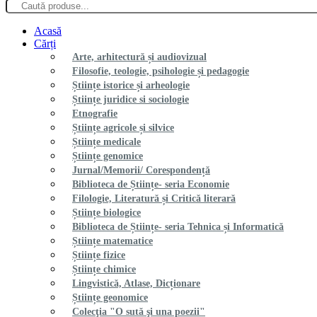
Acasă
Cărți
Arte, arhitectură și audiovizual
Filosofie, teologie, psihologie și pedagogie
Științe istorice și arheologie
Științe juridice si sociologie
Etnografie
Științe agricole și silvice
Științe medicale
Științe genomice
Jurnal/Memorii/ Corespondență
Biblioteca de Științe- seria Economie
Filologie, Literatură și Critică literară
Științe biologice
Biblioteca de Științe- seria Tehnica și Informatică
Științe matematice
Științe fizice
Științe chimice
Lingvistică, Atlase, Dicționare
Științe geonomice
Colecţia "O sută şi una poezii"