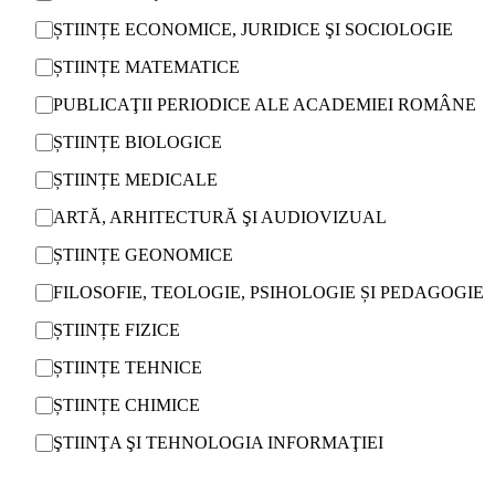
ȘTIINȚE ECONOMICE, JURIDICE ŞI SOCIOLOGIE
ȘTIINȚE MATEMATICE
PUBLICAŢII PERIODICE ALE ACADEMIEI ROMÂNE
ȘTIINȚE BIOLOGICE
ȘTIINȚE MEDICALE
ARTĂ, ARHITECTURĂ ŞI AUDIOVIZUAL
ȘTIINȚE GEONOMICE
FILOSOFIE, TEOLOGIE, PSIHOLOGIE ȘI PEDAGOGIE
ȘTIINȚE FIZICE
ȘTIINȚE TEHNICE
ȘTIINȚE CHIMICE
ŞTIINŢA ŞI TEHNOLOGIA INFORMAŢIEI