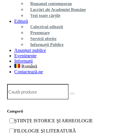
Romanul contemporan
Lucrări ale Academiei Române
Vezi toate cărțile
Editură
Colectivul editurii
Prezentare
Servicii oferite
Informații Publice
Anunțuri publice
Evenimente
Informații
Română
Contactează-ne
Caută produse
Categorii
ȘTIINȚE ISTORICE ŞI ARHEOLOGIE
FILOLOGIE ŞI LITERATURĂ