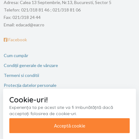
Adresa:
Calea 13 Septembrie, Nr.13, Bucuresti, Sector 5
Telefon:
021/318 81 46 ; 021/318 81 06
Fax:
021/318 24 44
Email:
edacad@ear.ro
Facebook
Cum cumpăr
Condiții generale de vânzare
Termeni si conditii
Protecția datelor personale
ANPC
Cookie-uri!
Experiența ta pe acest site va fi îmbunătățită dacă
acceptați folosirea de cookie-uri.
Copyright © 2026 Editura Academiei Romane. Toate drepturile
rezervate.
Acceptă cookie