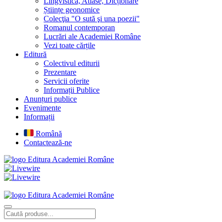
Lingvistică, Atlase, Dicționare
Științe geonomice
Colecţia "O sută şi una poezii"
Romanul contemporan
Lucrări ale Academiei Române
Vezi toate cărțile
Editură
Colectivul editurii
Prezentare
Servicii oferite
Informații Publice
Anunțuri publice
Evenimente
Informații
Română
Contactează-ne
Editura Academiei Române
Editura Academiei Române