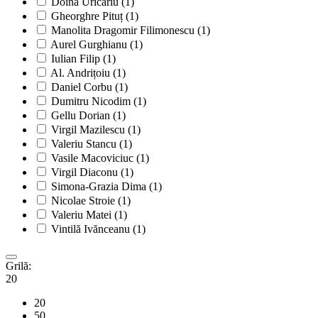
Doina Uricariu
(1)
Gheorghre Pituț
(1)
Manolita Dragomir Filimonescu
(1)
Aurel Gurghianu
(1)
Iulian Filip
(1)
Al. Andrițoiu
(1)
Daniel Corbu
(1)
Dumitru Nicodim
(1)
Gellu Dorian
(1)
Virgil Mazilescu
(1)
Valeriu Stancu
(1)
Vasile Macoviciuc
(1)
Virgil Diaconu
(1)
Simona-Grazia Dima
(1)
Nicolae Stroie
(1)
Valeriu Matei
(1)
Vintilă Ivănceanu
(1)
Grilă:
20
20
50