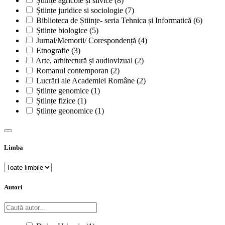
Științe agricole și silvice
(8)
Științe juridice si sociologie
(7)
Biblioteca de Științe- seria Tehnica și Informatică
(6)
Științe biologice
(5)
Jurnal/Memorii/ Corespondență
(4)
Etnografie
(3)
Arte, arhitectură și audiovizual
(2)
Romanul contemporan
(2)
Lucrări ale Academiei Române
(2)
Științe genomice
(1)
Științe fizice
(1)
Științe geonomice
(1)
Limba
Autori