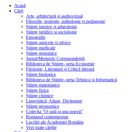
Acasă
Cărți
Arte, arhitectură și audiovizual
Filosofie, teologie, psihologie și pedagogie
Științe istorice și arheologie
Științe juridice si sociologie
Etnografie
Științe agricole și silvice
Științe medicale
Științe genomice
Jurnal/Memorii/ Corespondență
Biblioteca de Științe- seria Economie
Filologie, Literatură și Critică literară
Științe biologice
Biblioteca de Științe- seria Tehnica și Informatică
Științe matematice
Științe fizice
Științe chimice
Lingvistică, Atlase, Dicționare
Științe geonomice
Colecţia "O sută şi una poezii"
Romanul contemporan
Lucrări ale Academiei Române
Vezi toate cărțile