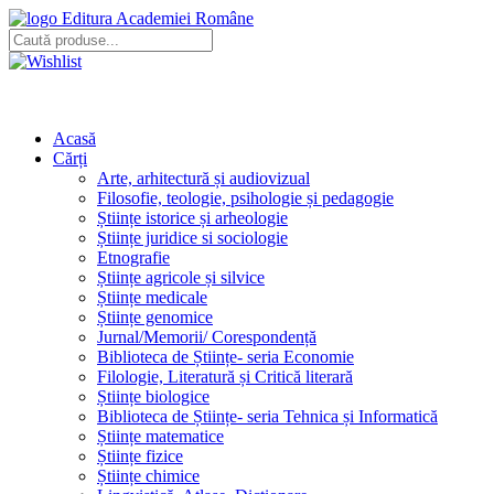
Editura Academiei Române
Acasă
Cărți
Arte, arhitectură și audiovizual
Filosofie, teologie, psihologie și pedagogie
Științe istorice și arheologie
Științe juridice si sociologie
Etnografie
Științe agricole și silvice
Științe medicale
Științe genomice
Jurnal/Memorii/ Corespondență
Biblioteca de Științe- seria Economie
Filologie, Literatură și Critică literară
Științe biologice
Biblioteca de Științe- seria Tehnica și Informatică
Științe matematice
Științe fizice
Științe chimice