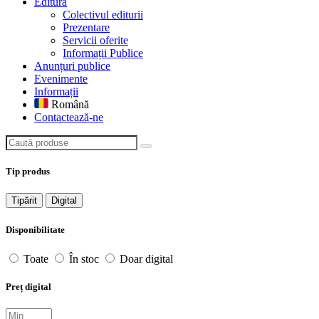
Editură
Colectivul editurii
Prezentare
Servicii oferite
Informații Publice
Anunțuri publice
Evenimente
Informații
Română
Contactează-ne
Caută produse
Tip produs
Tipărit
Digital
Disponibilitate
Toate
În stoc
Doar digital
Preț digital