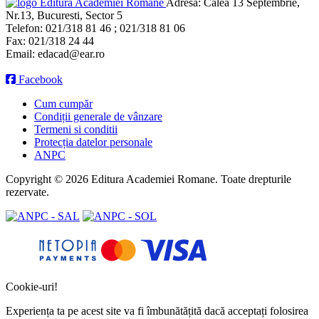
Editura Academiei Române
Adresa:
Calea 13 Septembrie,
Nr.13, Bucuresti, Sector 5
Telefon:
021/318 81 46 ; 021/318 81 06
Fax:
021/318 24 44
Email:
edacad@ear.ro
Facebook
Cum cumpăr
Condiții generale de vânzare
Termeni si conditii
Protecția datelor personale
ANPC
Copyright © 2026 Editura Academiei Romane. Toate drepturile
rezervate.
Cookie-uri!
Experiența ta pe acest site va fi îmbunătățită dacă acceptați folosirea