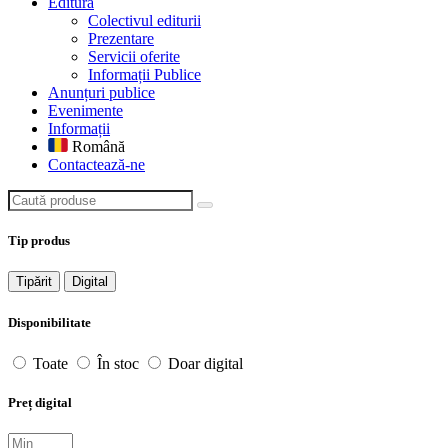
Editură
Colectivul editurii
Prezentare
Servicii oferite
Informații Publice
Anunțuri publice
Evenimente
Informații
Română
Contactează-ne
Caută produse
Tip produs
Tipărit
Digital
Disponibilitate
Toate
În stoc
Doar digital
Preț digital