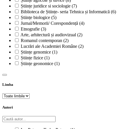
Științe agricole și silvice
(8)
Științe juridice si sociologie
(7)
Biblioteca de Științe- seria Tehnica și Informatică
(6)
Științe biologice
(5)
Jurnal/Memorii/ Corespondență
(4)
Etnografie
(3)
Arte, arhitectură și audiovizual
(2)
Romanul contemporan
(2)
Lucrări ale Academiei Române
(2)
Științe genomice
(1)
Științe fizice
(1)
Științe geonomice
(1)
Limba
Autori