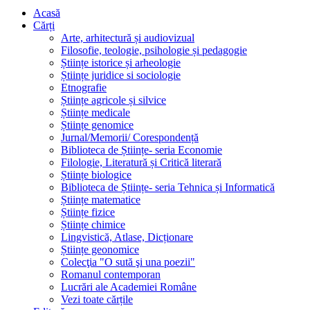
Acasă
Cărți
Arte, arhitectură și audiovizual
Filosofie, teologie, psihologie și pedagogie
Științe istorice și arheologie
Științe juridice si sociologie
Etnografie
Științe agricole și silvice
Științe medicale
Științe genomice
Jurnal/Memorii/ Corespondență
Biblioteca de Științe- seria Economie
Filologie, Literatură și Critică literară
Științe biologice
Biblioteca de Științe- seria Tehnica și Informatică
Științe matematice
Științe fizice
Științe chimice
Lingvistică, Atlase, Dicționare
Științe geonomice
Colecţia "O sută şi una poezii"
Romanul contemporan
Lucrări ale Academiei Române
Vezi toate cărțile