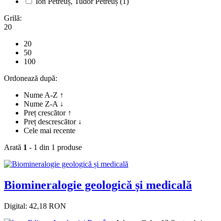
Ion Petreuș, Tudor Petreuș
(1)
Grilă:
20
20
50
100
Ordonează după:
Nume A-Z ↑
Nume Z-A ↓
Preț crescător ↑
Preț descrescător ↓
Cele mai recente
Arată
1
- 1 din 1 produse
Biomineralogie geologică și medicală
Digital: 42,18 RON