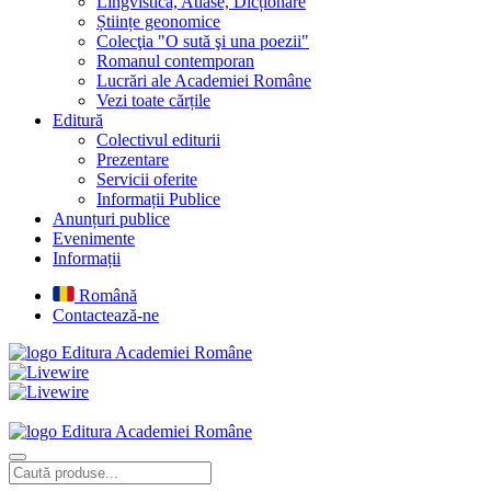
Lingvistică, Atlase, Dicționare
Științe geonomice
Colecţia "O sută şi una poezii"
Romanul contemporan
Lucrări ale Academiei Române
Vezi toate cărțile
Editură
Colectivul editurii
Prezentare
Servicii oferite
Informații Publice
Anunțuri publice
Evenimente
Informații
Română
Contactează-ne
Editura Academiei Române
Editura Academiei Române