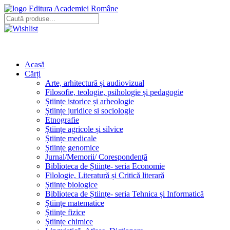
Editura Academiei Române
Acasă
Cărți
Arte, arhitectură și audiovizual
Filosofie, teologie, psihologie și pedagogie
Științe istorice și arheologie
Științe juridice si sociologie
Etnografie
Științe agricole și silvice
Științe medicale
Științe genomice
Jurnal/Memorii/ Corespondență
Biblioteca de Științe- seria Economie
Filologie, Literatură și Critică literară
Științe biologice
Biblioteca de Științe- seria Tehnica și Informatică
Științe matematice
Științe fizice
Științe chimice