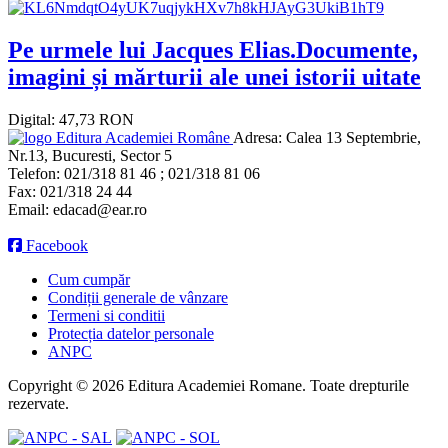
Pe urmele lui Jacques Elias.Documente,
imagini și mărturii ale unei istorii uitate
Digital: 47,73 RON
Editura Academiei Române
Adresa:
Calea 13 Septembrie,
Nr.13, Bucuresti, Sector 5
Telefon:
021/318 81 46 ; 021/318 81 06
Fax:
021/318 24 44
Email:
edacad@ear.ro
Facebook
Cum cumpăr
Condiții generale de vânzare
Termeni si conditii
Protecția datelor personale
ANPC
Copyright © 2026 Editura Academiei Romane. Toate drepturile
rezervate.