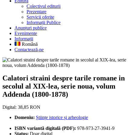
Editură
Colectivul editurii
Prezentare
Servicii oferite
Informații Publice
Anunțuri publice
Evenimente
Informații
Română
Contactează-ne
Calatori straini despre tarile r
Calatori straini despre tarile romane in
secolul al XIX-lea, serie noua, volum
Addenda (1800-1878)
Digital: 38,85 RON
Domeniu:
Științe istorice și arheologie
ISBN variantă digitală (PDF):
978-973-27-3941-9
Status:
Doar digital