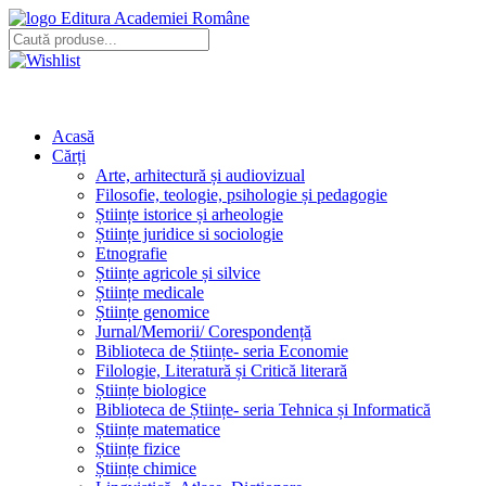
Editura Academiei Române
Acasă
Cărți
Arte, arhitectură și audiovizual
Filosofie, teologie, psihologie și pedagogie
Științe istorice și arheologie
Științe juridice si sociologie
Etnografie
Științe agricole și silvice
Științe medicale
Științe genomice
Jurnal/Memorii/ Corespondență
Biblioteca de Științe- seria Economie
Filologie, Literatură și Critică literară
Științe biologice
Biblioteca de Științe- seria Tehnica și Informatică
Științe matematice
Științe fizice
Științe chimice