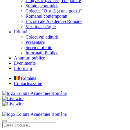
Lingvistică, Atlase, Dicționare
Științe geonomice
Colecţia "O sută şi una poezii"
Romanul contemporan
Lucrări ale Academiei Române
Vezi toate cărțile
Editură
Colectivul editurii
Prezentare
Servicii oferite
Informații Publice
Anunțuri publice
Evenimente
Informații
Română
Contactează-ne
Editura Academiei Române
Editura Academiei Române