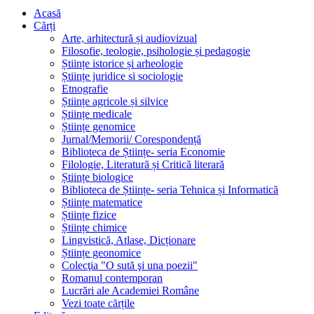
Acasă
Cărți
Arte, arhitectură și audiovizual
Filosofie, teologie, psihologie și pedagogie
Științe istorice și arheologie
Științe juridice si sociologie
Etnografie
Științe agricole și silvice
Științe medicale
Științe genomice
Jurnal/Memorii/ Corespondență
Biblioteca de Științe- seria Economie
Filologie, Literatură și Critică literară
Științe biologice
Biblioteca de Științe- seria Tehnica și Informatică
Științe matematice
Științe fizice
Științe chimice
Lingvistică, Atlase, Dicționare
Științe geonomice
Colecţia "O sută şi una poezii"
Romanul contemporan
Lucrări ale Academiei Române
Vezi toate cărțile