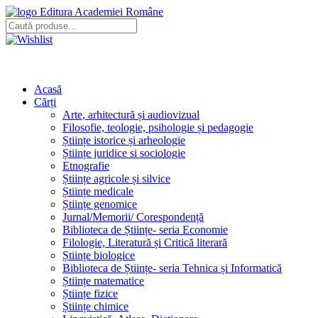
Editura Academiei Române
Acasă
Cărți
Arte, arhitectură și audiovizual
Filosofie, teologie, psihologie și pedagogie
Științe istorice și arheologie
Științe juridice si sociologie
Etnografie
Științe agricole și silvice
Științe medicale
Științe genomice
Jurnal/Memorii/ Corespondență
Biblioteca de Științe- seria Economie
Filologie, Literatură și Critică literară
Științe biologice
Biblioteca de Științe- seria Tehnica și Informatică
Științe matematice
Științe fizice
Științe chimice