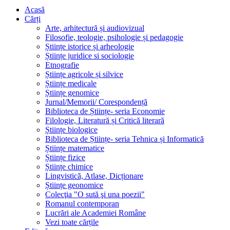
Acasă
Cărți
Arte, arhitectură și audiovizual
Filosofie, teologie, psihologie și pedagogie
Științe istorice și arheologie
Științe juridice si sociologie
Etnografie
Științe agricole și silvice
Științe medicale
Științe genomice
Jurnal/Memorii/ Corespondență
Biblioteca de Științe- seria Economie
Filologie, Literatură și Critică literară
Științe biologice
Biblioteca de Științe- seria Tehnica și Informatică
Științe matematice
Științe fizice
Științe chimice
Lingvistică, Atlase, Dicționare
Științe geonomice
Colecţia "O sută şi una poezii"
Romanul contemporan
Lucrări ale Academiei Române
Vezi toate cărțile