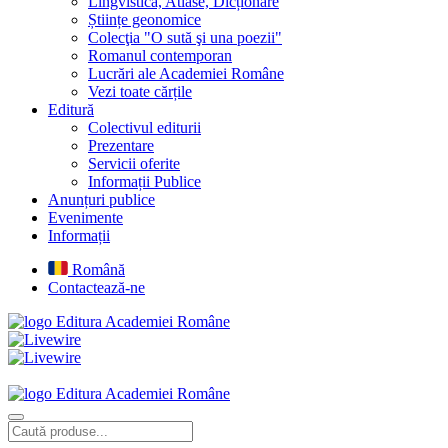
Lingvistică, Atlase, Dicționare
Științe geonomice
Colecţia "O sută şi una poezii"
Romanul contemporan
Lucrări ale Academiei Române
Vezi toate cărțile
Editură
Colectivul editurii
Prezentare
Servicii oferite
Informații Publice
Anunțuri publice
Evenimente
Informații
Română
Contactează-ne
Editura Academiei Române
Editura Academiei Române