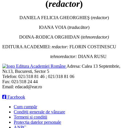
(
redactor
)
DANIELA FELICIA GHEORGHIEŞ (
redactor
)
IOANA VOIA (
traducător
)
DOINA-RODICA ORGHIDAN (
tehnoredactor)
EDITURA ACADEMIEI:
redactor:
FLORIN COSTINESCU
tehnoredactor:
DIANA RUSU
Editura Academiei Române
Adresa:
Calea 13 Septembrie,
Nr.13, Bucuresti, Sector 5
Telefon:
021/318 81 46 ; 021/318 81 06
Fax:
021/318 24 44
Email:
edacad@ear.ro
Facebook
Cum cumpăr
Condiții generale de vânzare
Termeni si conditii
Protecția datelor personale
ANPC