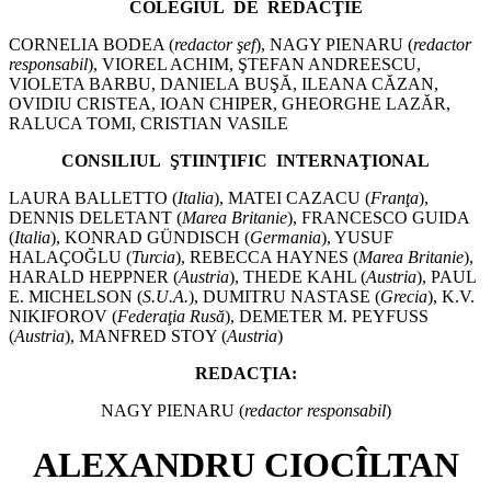
COLEGIUL
DE
REDACŢIE
CORNELIA BODEA (
redactor şef
),
NAGY PIENARU (
redactor
responsabil
), VIOREL ACHIM, ŞTEFAN ANDREESCU,
VIOLETA BARBU, DANIELA BUŞĂ, ILEANA CĂZAN,
OVIDIU CRISTEA, IOAN CHIPER, GHEORGHE LAZĂR,
RALUCA TOMI, CRISTIAN VASILE
CONSILIUL
ŞTIINŢIFIC
INTERNAŢIONAL
LAURA BALLETTO (
Italia
), MATEI CAZACU (
Franţa
),
DENNIS DELETANT (
Marea Britanie
), FRANCESCO GUIDA
(
Italia
), KONRAD GÜNDISCH (
Germania
), YUSUF
HALAÇOĞLU (
Turcia
), REBECCA HAYNES (
Marea Britanie
),
HARALD HEPPNER (
Austria
), THEDE KAHL (
Austria
), PAUL
E. MICHELSON (
S.U.A.
), DUMITRU NASTASE (
Grecia
), K.V.
NIKIFOROV (
Federaţia Rusă
), DEMETER M. PEYFUSS
(
Austria
), MANFRED STOY (
Austria
)
REDACŢIA:
NAGY PIENARU (
redactor responsabil
)
ALEXANDRU CIOCÎLTAN