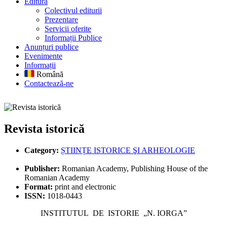
Editură
Colectivul editurii
Prezentare
Servicii oferite
Informații Publice
Anunțuri publice
Evenimente
Informații
Română
Contactează-ne
Revista istorică
Revista istorică
Category:
ȘTIINȚE ISTORICE ŞI ARHEOLOGIE
Publisher:
Romanian Academy, Publishing House of the
Romanian Academy
Format:
print and electronic
ISSN:
1018-0443
INSTITUTUL
DE
ISTORIE
„N. IORGA”