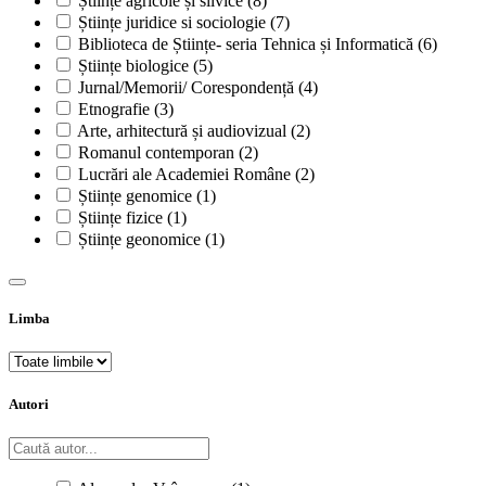
Științe agricole și silvice
(8)
Științe juridice si sociologie
(7)
Biblioteca de Științe- seria Tehnica și Informatică
(6)
Științe biologice
(5)
Jurnal/Memorii/ Corespondență
(4)
Etnografie
(3)
Arte, arhitectură și audiovizual
(2)
Romanul contemporan
(2)
Lucrări ale Academiei Române
(2)
Științe genomice
(1)
Științe fizice
(1)
Științe geonomice
(1)
Limba
Autori