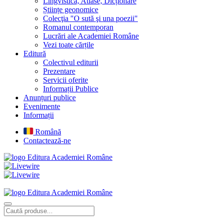
Lingvistică, Atlase, Dicționare
Științe geonomice
Colecţia "O sută şi una poezii"
Romanul contemporan
Lucrări ale Academiei Române
Vezi toate cărțile
Editură
Colectivul editurii
Prezentare
Servicii oferite
Informații Publice
Anunțuri publice
Evenimente
Informații
Română
Contactează-ne
Editura Academiei Române
Editura Academiei Române