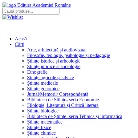
Editura Academiei Române
Acasă
Cărți
Arte, arhitectură și audiovizual
Filosofie, teologie, psihologie și pedagogie
Științe istorice și arheologie
Științe juridice si sociologie
Etnografie
Științe agricole și silvice
Științe medicale
Științe genomice
Jurnal/Memorii/ Corespondență
Biblioteca de Științe- seria Economie
Filologie, Literatură și Critică literară
Științe biologice
Biblioteca de Științe- seria Tehnica și Informatică
Științe matematice
Științe fizice
Științe chimice