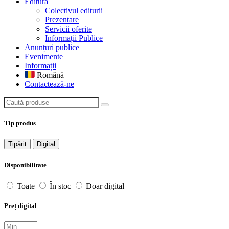
Editură
Colectivul editurii
Prezentare
Servicii oferite
Informații Publice
Anunțuri publice
Evenimente
Informații
Română
Contactează-ne
Caută produse
Tip produs
Tipărit
Digital
Disponibilitate
Toate
În stoc
Doar digital
Preț digital