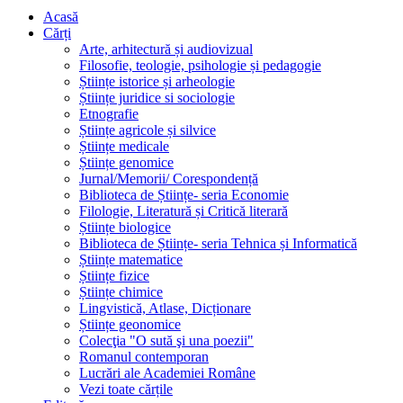
Acasă
Cărți
Arte, arhitectură și audiovizual
Filosofie, teologie, psihologie și pedagogie
Științe istorice și arheologie
Științe juridice si sociologie
Etnografie
Științe agricole și silvice
Științe medicale
Științe genomice
Jurnal/Memorii/ Corespondență
Biblioteca de Științe- seria Economie
Filologie, Literatură și Critică literară
Științe biologice
Biblioteca de Științe- seria Tehnica și Informatică
Științe matematice
Științe fizice
Științe chimice
Lingvistică, Atlase, Dicționare
Științe geonomice
Colecţia "O sută şi una poezii"
Romanul contemporan
Lucrări ale Academiei Române
Vezi toate cărțile