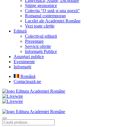
Lingvistică, Atlase, Dicționare
Științe geonomice
Colecţia "O sută şi una poezii"
Romanul contemporan
Lucrări ale Academiei Române
Vezi toate cărțile
Editură
Colectivul editurii
Prezentare
Servicii oferite
Informații Publice
Anunțuri publice
Evenimente
Informații
Română
Contactează-ne
Editura Academiei Române
Editura Academiei Române