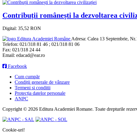
Contribuții românești la dezvoltarea civiliz
Digital: 35,52 RON
Editura Academiei Române
Adresa:
Calea 13 Septembrie, Nr.1
Telefon:
021/318 81 46 ; 021/318 81 06
Fax:
021/318 24 44
Email:
edacad@ear.ro
Facebook
Cum cumpăr
Condiții generale de vânzare
Termeni si conditii
Protecția datelor personale
ANPC
Copyright © 2026 Editura Academiei Romane. Toate drepturile rezerv
Cookie-uri!