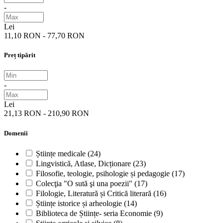
-
Lei
11,10 RON - 77,70 RON
Preț tipărit
-
Lei
21,13 RON - 210,90 RON
Domenii
Științe medicale
(24)
Lingvistică, Atlase, Dicționare
(23)
Filosofie, teologie, psihologie și pedagogie
(17)
Colecţia "O sută şi una poezii"
(17)
Filologie, Literatură și Critică literară
(16)
Științe istorice și arheologie
(14)
Biblioteca de Științe- seria Economie
(9)