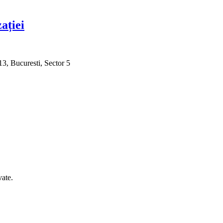
ației
3, Bucuresti, Sector 5
ate.