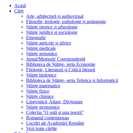
Acasă
Cărți
Arte, arhitectură și audiovizual
Filosofie, teologie, psihologie și pedagogie
Științe istorice și arheologie
Științe juridice si sociologie
Etnografie
Științe agricole și silvice
Științe medicale
Științe genomice
Jurnal/Memorii/ Corespondență
Biblioteca de Științe- seria Economie
Filologie, Literatură și Critică literară
Științe biologice
Biblioteca de Științe- seria Tehnica și Informatică
Științe matematice
Științe fizice
Științe chimice
Lingvistică, Atlase, Dicționare
Științe geonomice
Colecţia "O sută şi una poezii"
Romanul contemporan
Lucrări ale Academiei Române
Vezi toate cărțile