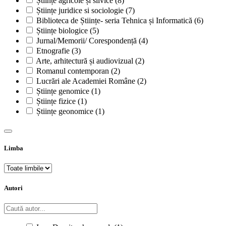
Științe agricole și silvice
(8)
Științe juridice si sociologie
(7)
Biblioteca de Științe- seria Tehnica și Informatică
(6)
Științe biologice
(5)
Jurnal/Memorii/ Corespondență
(4)
Etnografie
(3)
Arte, arhitectură și audiovizual
(2)
Romanul contemporan
(2)
Lucrări ale Academiei Române
(2)
Științe genomice
(1)
Științe fizice
(1)
Științe geonomice
(1)
Limba
Autori