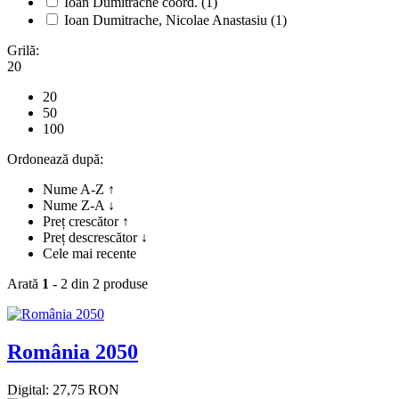
Ioan Dumitrache coord.
(1)
Ioan Dumitrache, Nicolae Anastasiu
(1)
Grilă:
20
20
50
100
Ordonează după:
Nume A-Z ↑
Nume Z-A ↓
Preț crescător ↑
Preț descrescător ↓
Cele mai recente
Arată
1
- 2 din 2 produse
România 2050
Digital: 27,75 RON