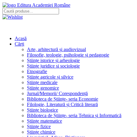
Editura Academiei Române
Acasă
Cărți
Arte, arhitectură și audiovizual
Filosofie, teologie, psihologie și pedagogie
Științe istorice și arheologie
Științe juridice si sociologie
Etnografie
Științe agricole și silvice
Științe medicale
Științe genomice
Jurnal/Memorii/ Corespondență
Biblioteca de Științe- seria Economie
Filologie, Literatură și Critică literară
Științe biologice
Biblioteca de Științe- seria Tehnica și Informatică
Științe matematice
Științe fizice
Științe chimice