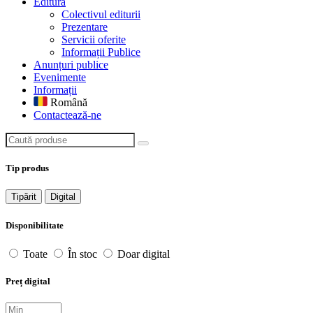
Editură
Colectivul editurii
Prezentare
Servicii oferite
Informații Publice
Anunțuri publice
Evenimente
Informații
Română
Contactează-ne
Caută produse
Tip produs
Tipărit
Digital
Disponibilitate
Toate
În stoc
Doar digital
Preț digital