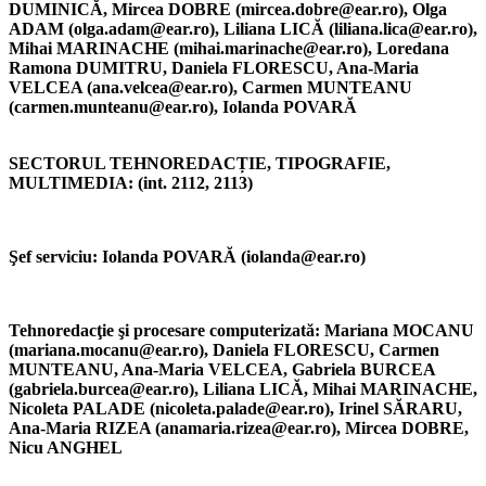
DUMINICĂ, Mircea DOBRE (mircea.dobre@ear.ro), Olga
ADAM (olga.adam@ear.ro), Liliana LICĂ (liliana.lica@ear.ro),
Mihai MARINACHE (mihai.marinache@ear.ro), Loredana
Ramona DUMITRU, Daniela FLORESCU, Ana-Maria
VELCEA (ana.velcea@ear.ro), Carmen MUNTEANU
(carmen.munteanu@ear.ro), Iolanda POVARĂ
SECTORUL TEHNOREDACȚIE, TIPOGRAFIE,
MULTIMEDIA: (int. 2112, 2113)
Şef serviciu:
Iolanda POVARĂ (iolanda@ear.ro)
Tehnoredacţie şi procesare computerizată:
Mariana MOCANU
(mariana.mocanu@ear.ro), Daniela FLORESCU, Carmen
MUNTEANU, Ana-Maria VELCEA, Gabriela BURCEA
(gabriela.burcea@ear.ro), Liliana LICĂ, Mihai MARINACHE,
Nicoleta PALADE (nicoleta.palade@ear.ro), Irinel SĂRARU,
Ana-Maria RIZEA (anamaria.rizea@ear.ro), Mircea DOBRE,
Nicu ANGHEL