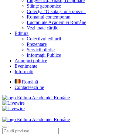
Lingvistică, Atlase, Dicționare
Științe geonomice
Colecţia "O sută şi una poezii"
Romanul contemporan
Lucrări ale Academiei Române
Vezi toate cărțile
Editură
Colectivul editurii
Prezentare
Servicii oferite
Informații Publice
Anunțuri publice
Evenimente
Informații
Română
Contactează-ne
Editura Academiei Române
Editura Academiei Române