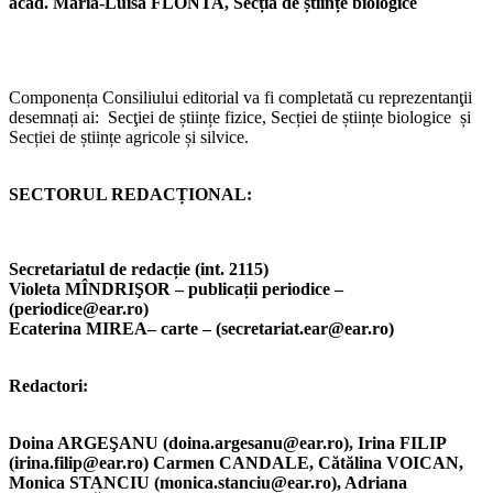
acad. Maria-Luisa FLONTA, Secția de științe biologice
Componența Consiliului editorial va fi completată cu reprezentanţii
desemnați ai:
Secţiei de științe fizice, Secției de științe biologice și
Secției de științe agricole și silvice.
SECTORUL REDACȚIONAL:
Secretariatul de redacție (int. 2115
)
Violeta MÎNDRIŞOR – publicații periodice –
(periodice@ear.ro)
Ecaterina MIREA– carte – (secretariat.ear@ear.ro)
Redactori:
Doina ARGEŞANU (doina.argesanu@ear.ro), Irina FILIP
(irina.filip@ear.ro) Carmen CANDALE, Cătălina VOICAN,
Monica STANCIU (monica.stanciu@ear.ro), Adriana