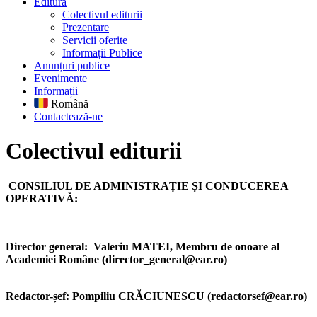
Editură
Colectivul editurii
Prezentare
Servicii oferite
Informații Publice
Anunțuri publice
Evenimente
Informații
Română
Contactează-ne
Colectivul editurii
CONSILIUL DE ADMINISTRAȚIE ȘI CONDUCEREA
OPERATIVĂ:
Director general:
Valeriu MATEI,
Membru de onoare al
Academiei Române (director_general@ear.ro)
Redactor-șef: Pompiliu CRĂCIUNESCU (redactorsef@ear.ro)