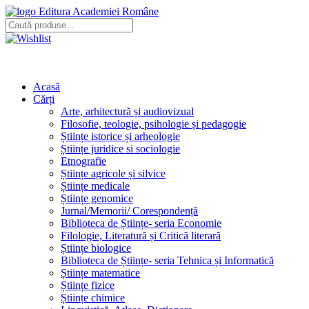
Editura Academiei Române
Acasă
Cărți
Arte, arhitectură și audiovizual
Filosofie, teologie, psihologie și pedagogie
Științe istorice și arheologie
Științe juridice si sociologie
Etnografie
Științe agricole și silvice
Științe medicale
Științe genomice
Jurnal/Memorii/ Corespondență
Biblioteca de Științe- seria Economie
Filologie, Literatură și Critică literară
Științe biologice
Biblioteca de Științe- seria Tehnica și Informatică
Științe matematice
Științe fizice
Științe chimice