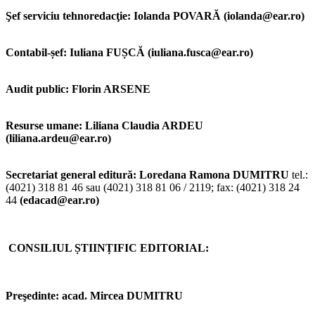
Şef serviciu tehnoredacţie:
Iolanda POVARĂ (iolanda@ear.ro)
Contabil-șef: Iuliana FUȘCĂ (iuliana.fusca@ear.ro)
Audit public: Florin ARSENE
Resurse umane:
Liliana Claudia ARDEU
(liliana.ardeu@ear.ro)
Secretariat
general
editură:
Loredana Ramona DUMITRU
tel.:
(4021) 318 81 46 sau (4021) 318 81 06 / 2119; fax: (4021) 318 24
44
(edacad@ear.ro)
CONSILIUL ȘTIINȚIFIC EDITORIAL:
Preşedinte:
acad. Mircea DUMITRU