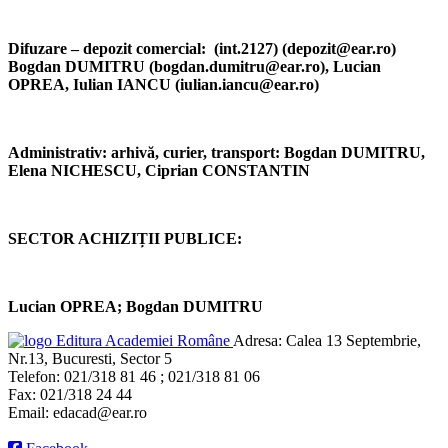
Difuzare – depozit comercial:
(int.2127) (depozit@ear.ro)
Bogdan DUMITRU (bogdan.dumitru@ear.ro), Lucian
OPREA, Iulian IANCU (iulian.iancu@ear.ro)
Administrativ: arhivă, curier, transport:
Bogdan DUMITRU,
Elena NICHESCU, Ciprian CONSTANTIN
SECTOR ACHIZIȚII PUBLICE:
Lucian OPREA; Bogdan DUMITRU
Editura Academiei Române
Adresa:
Calea 13 Septembrie,
Nr.13, Bucuresti, Sector 5
Telefon:
021/318 81 46 ; 021/318 81 06
Fax:
021/318 24 44
Email:
edacad@ear.ro