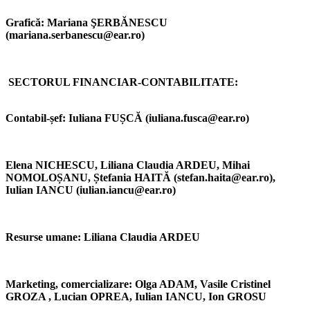
Grafică:
Mariana ŞERBĂNESCU
(mariana.serbanescu@ear.ro)
SECTORUL FINANCIAR-CONTABILITATE:
Contabil-șef: Iuliana FUȘCĂ (iuliana.fusca@ear.ro)
Elena NICHESCU, Liliana Claudia ARDEU, Mihai
NOMOLOȘANU, Ștefania HAITĂ (stefan.haita@ear.ro),
Iulian IANCU (iulian.iancu@ear.ro)
Resurse umane:
Liliana Claudia ARDEU
Marketing, comercializare:
Olga ADAM, Vasile Cristinel
GROZA , Lucian OPREA, Iulian IANCU, Ion GROSU