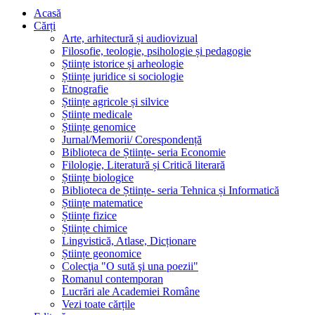
Acasă
Cărți
Arte, arhitectură și audiovizual
Filosofie, teologie, psihologie și pedagogie
Științe istorice și arheologie
Științe juridice si sociologie
Etnografie
Științe agricole și silvice
Științe medicale
Științe genomice
Jurnal/Memorii/ Corespondență
Biblioteca de Științe- seria Economie
Filologie, Literatură și Critică literară
Științe biologice
Biblioteca de Științe- seria Tehnica și Informatică
Științe matematice
Științe fizice
Științe chimice
Lingvistică, Atlase, Dicționare
Științe geonomice
Colecţia "O sută şi una poezii"
Romanul contemporan
Lucrări ale Academiei Române
Vezi toate cărțile