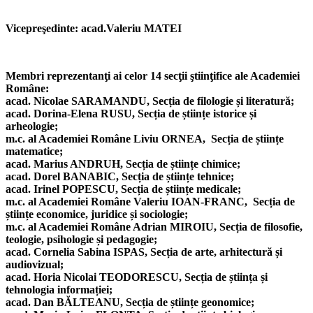
Vicepreşedinte:
acad.Valeriu MATEI
Membri reprezentanţi ai celor 14 secţii ştiinţifice ale Academiei
Române:
acad. Nicolae SARAMANDU, Secția de filologie și literatură;
acad. Dorina-Elena RUSU, Secția de științe istorice și
arheologie;
m.c. al Academiei Române Liviu ORNEA,
Secția de științe
matematice;
acad. Marius ANDRUH, Secția de științe chimice;
acad. Dorel BANABIC,
Secția de științe tehnice;
acad.
Irinel POPESCU, Secția de științe medicale;
m.c. al Academiei Române Valeriu IOAN-FRANC,
Secția de
științe economice, juridice și sociologie;
m.c. al Academiei Române Adrian MIROIU, Secția de filosofie,
teologie, psihologie și pedagogie;
acad. Cornelia Sabina ISPAS, Secția de arte, arhitectură și
audiovizual;
acad. Horia Nicolai TEODORESCU, Secția de știința și
tehnologia informației;
acad. Dan BĂLTEANU, Secția de științe geonomice;