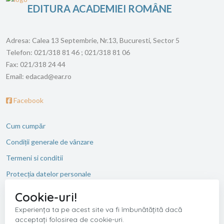
EDITURA ACADEMIEI ROMÂNE
Adresa:
Calea 13 Septembrie, Nr.13, Bucuresti, Sector 5
Telefon:
021/318 81 46 ; 021/318 81 06
Fax:
021/318 24 44
Email:
edacad@ear.ro
Facebook
Cum cumpăr
Condiții generale de vânzare
Termeni si conditii
Protecția datelor personale
ANPC
Cookie-uri!
Experiența ta pe acest site va fi îmbunătățită dacă
acceptați folosirea de cookie-uri.