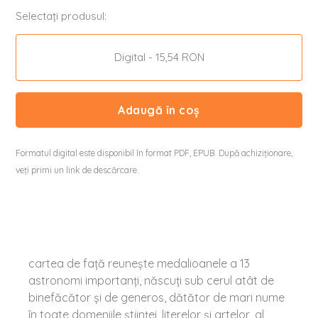
Selectați produsul:
Digital - 15,54 RON
Adaugă în coș
Formatul digital este disponibil în format PDF, EPUB. După achiziționare,
veți primi un link de descărcare.
cartea de faţă reuneşte medalioanele a 13
astronomi importanți, născuţi sub cerul atât de
binefăcător şi de generos, dătător de mari nume
în toate domeniile ştiinţei, literelor şi artelor, al