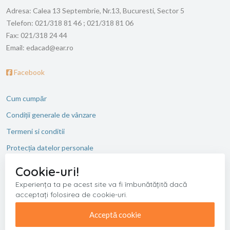
Adresa:
Calea 13 Septembrie, Nr.13, Bucuresti, Sector 5
Telefon:
021/318 81 46 ; 021/318 81 06
Fax:
021/318 24 44
Email:
edacad@ear.ro
Facebook
Cum cumpăr
Condiții generale de vânzare
Termeni si conditii
Protecția datelor personale
ANPC
Cookie-uri!
Experiența ta pe acest site va fi îmbunătățită dacă
acceptați folosirea de cookie-uri.
Copyright © 2026 Editura Academiei Romane. Toate drepturile
rezervate.
Acceptă cookie