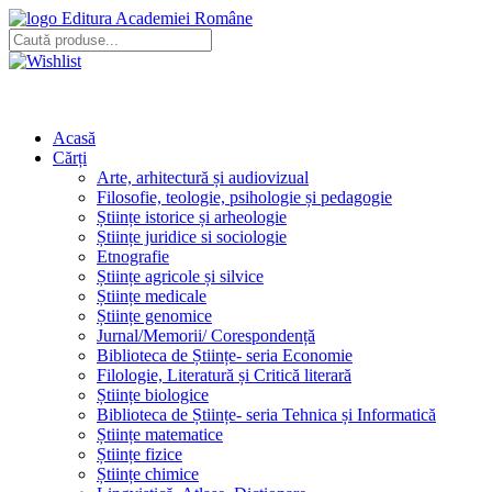
Editura Academiei Române
Acasă
Cărți
Arte, arhitectură și audiovizual
Filosofie, teologie, psihologie și pedagogie
Științe istorice și arheologie
Științe juridice si sociologie
Etnografie
Științe agricole și silvice
Științe medicale
Științe genomice
Jurnal/Memorii/ Corespondență
Biblioteca de Științe- seria Economie
Filologie, Literatură și Critică literară
Științe biologice
Biblioteca de Științe- seria Tehnica și Informatică
Științe matematice
Științe fizice
Științe chimice