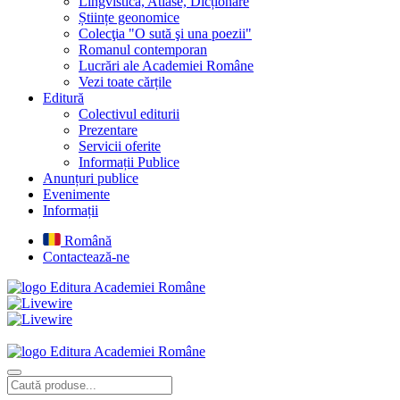
Lingvistică, Atlase, Dicționare
Științe geonomice
Colecţia "O sută şi una poezii"
Romanul contemporan
Lucrări ale Academiei Române
Vezi toate cărțile
Editură
Colectivul editurii
Prezentare
Servicii oferite
Informații Publice
Anunțuri publice
Evenimente
Informații
Română
Contactează-ne
Editura Academiei Române
Editura Academiei Române