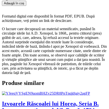
Adaugă în coș
Formatul digital este disponibil în format PDF, EPUB. După
achiziționare, veți primi un link de descărcare.
O lucrare care decupează un material semnificativ, punând în
circulaţie ideile lui A.D. Xenopol, la 1868,, pentru cititorul (prea)
grăbit de azi, care, adesea, îşi refuză accesul la textele originare.
Autorul surprinde esenţialul din textele luate în consideraţie,
indicând ideile de bază, lăsîndu-l apoi pe Xenopol să vorbească. Din
acest motiv, această carte cuprinde numeroase citate, unele dintre ele
foarte ample. Din toate acestea, se observă uşor calităţile de scriitor
și virtuţile ştiinţifice ale unui savant cum puţini a dat ţara noastră. În
plus, paginile lui Xenopol vibrează de patriotism, de trăirile celui
care, prin activitatea sa ştiinţifică, de istoric, şi-a făcut pe deplin
datoria faţă de ţară.
Produse similare
Izvoarele Răscoalei lui Horea, Seria B.