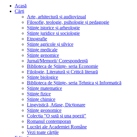
Acasă
Cărți
Arte, arhitectură și audiovizual
Filosofie, teologie, psihologie și pedagogie
Științe istorice și arheologie
Științe juridice si sociologie
Etnografie
Științe agricole și silvice
Științe medicale
Științe genomice
Jurnal/Memorii/ Corespondență
Biblioteca de Științe- seria Economie
Filologie, Literatură și Critică literară
Științe biologice
Biblioteca de Științe- seria Tehnica și Informatică
Științe matematice
Științe fizice
Științe chimice
Lingvistică, Atlase, Dicționare
Științe geonomice
Colecţia "O sută şi una poezii"
Romanul contemporan
Lucrări ale Academiei Române
Vezi toate cărțile