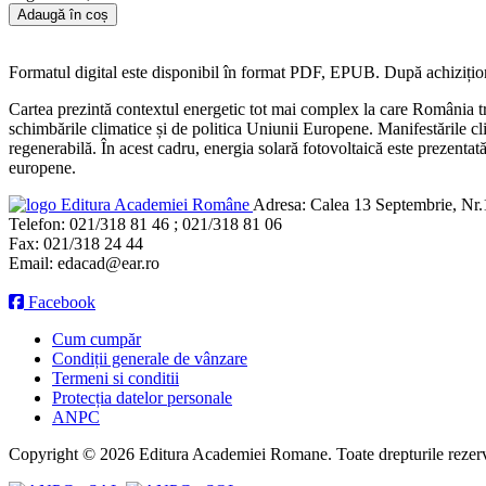
Adaugă în coș
Formatul digital este disponibil în format PDF, EPUB. După achizițion
Cartea prezintă contextul energetic tot mai complex la care România tr
schimbările climatice și de politica Uniunii Europene. Manifestările cli
regenerabilă. În acest cadru, energia solară fotovoltaică este prezentată
europene.
Editura Academiei Române
Adresa:
Calea 13 Septembrie, Nr.1
Telefon:
021/318 81 46 ; 021/318 81 06
Fax:
021/318 24 44
Email:
edacad@ear.ro
Facebook
Cum cumpăr
Condiții generale de vânzare
Termeni si conditii
Protecția datelor personale
ANPC
Copyright © 2026 Editura Academiei Romane. Toate drepturile rezerv