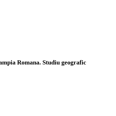
de energie solara din Campia Rom
 Campia Romana. Studiu geografic