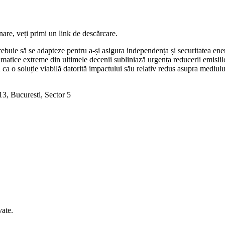
are, veți primi un link de descărcare.
ebuie să se adapteze pentru a-și asigura independența și securitatea ene
matice extreme din ultimele decenii subliniază urgența reducerii emisiilor
 ca o soluție viabilă datorită impactului său relativ redus asupra mediului
3, Bucuresti, Sector 5
ate.