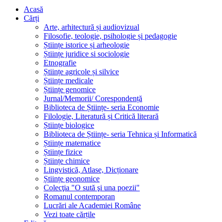
Acasă
Cărți
Arte, arhitectură și audiovizual
Filosofie, teologie, psihologie și pedagogie
Științe istorice și arheologie
Științe juridice si sociologie
Etnografie
Științe agricole și silvice
Științe medicale
Științe genomice
Jurnal/Memorii/ Corespondență
Biblioteca de Științe- seria Economie
Filologie, Literatură și Critică literară
Științe biologice
Biblioteca de Științe- seria Tehnica și Informatică
Științe matematice
Științe fizice
Științe chimice
Lingvistică, Atlase, Dicționare
Științe geonomice
Colecţia "O sută şi una poezii"
Romanul contemporan
Lucrări ale Academiei Române
Vezi toate cărțile