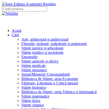
Editura Academiei Române
Acasă
Cărți
Arte, arhitectură și audiovizual
Filosofie, teologie, psihologie și pedagogie
Științe istorice și arheologie
Științe juridice si sociologie
Etnografie
Științe agricole și silvice
Științe medicale
Științe genomice
Jurnal/Memorii/ Corespondență
Biblioteca de Științe- seria Economie
Filologie, Literatură și Critică literară
Științe biologice
Biblioteca de Științe- seria Tehnica și Informatică
Științe matematice
Științe fizice
Științe chimice