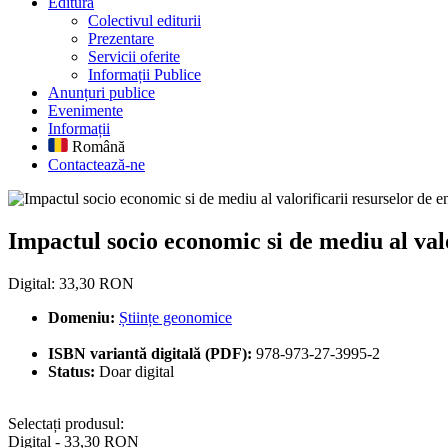
Editură
Colectivul editurii
Prezentare
Servicii oferite
Informații Publice
Anunțuri publice
Evenimente
Informații
Română
Contactează-ne
Impactul socio economic si de m
Impactul socio economic si de mediu al val
Digital: 33,30 RON
Domeniu:
Științe geonomice
ISBN variantă digitală (PDF):
978-973-27-3995-2
Status:
Doar digital
Selectați produsul:
Digital - 33,30 RON