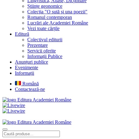
Lingvistică, Atlase, Dicționare
Științe geonomice
Colecţia "O sută şi una poezii"
Romanul contemporan
Lucrări ale Academiei Române
Vezi toate cărțile
Editură
Colectivul editurii
Prezentare
Servicii oferite
Informații Publice
Anunțuri publice
Evenimente
Informații
Română
Contactează-ne
Editura Academiei Române
Editura Academiei Române