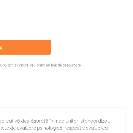
ș
upă achiziționare, veți primi un link de descărcare.
aplicativă desfășurată în mod unitar, standardizat,
tincte de evaluare psihologică, respectiv evaluarea