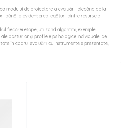
erea modului de proiectare a evaluării, plecând de la
i, până la evidențierea legăturii dintre resursele
rul fiecărei etape, utilizând algoritmi, exemple
le posturilor și profilele psihologice individuale, de
oltate în cadrul evaluării cu instrumentele prezentate,