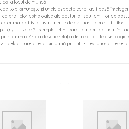
dică la locul de muncă.
ele capitole lămurește și unele aspecte care facilitează înțeleg
a profilelor psihologice ale posturilor sau familiilor de postur
a celor mai potrivite instrumente de evaluare a predictorilor.
xplică și utilizează exemple referitoare la modul de lucru în cad
in prisma cărora descrie relația dintre profilele psihologice a
 privind elaborarea celor din urmă prin utilizarea unor date rec