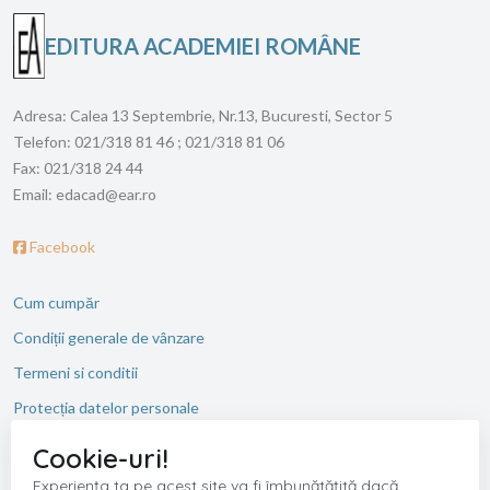
EDITURA ACADEMIEI ROMÂNE
Adresa:
Calea 13 Septembrie, Nr.13, Bucuresti, Sector 5
Telefon:
021/318 81 46 ; 021/318 81 06
Fax:
021/318 24 44
Email:
edacad@ear.ro
Facebook
Cum cumpăr
Condiții generale de vânzare
Termeni si conditii
Protecția datelor personale
ANPC
Cookie-uri!
Experiența ta pe acest site va fi îmbunătățită dacă