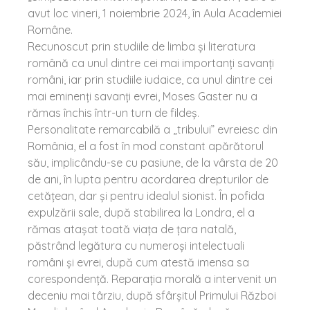
avut loc vineri, 1 noiembrie 2024, în Aula Academiei
Române.
Recunoscut prin studiile de limba și literatura
română ca unul dintre cei mai importanți savanți
români, iar prin studiile iudaice, ca unul dintre cei
mai eminenți savanți evrei, Moses Gaster nu a
rămas închis într-un turn de fildeș.
Personalitate remarcabilă a „tribului” evreiesc din
România, el a fost în mod constant apărătorul
său, implicându-se cu pasiune, de la vârsta de 20
de ani, în lupta pentru acordarea drepturilor de
cetățean, dar și pentru idealul sionist. În pofida
expulzării sale, după stabilirea la Londra, el a
rămas atașat toată viața de țara natală,
păstrând legătura cu numeroși intelectuali
români și evrei, după cum atestă imensa sa
corespondență. Reparația morală a intervenit un
deceniu mai târziu, după sfârșitul Primului Război