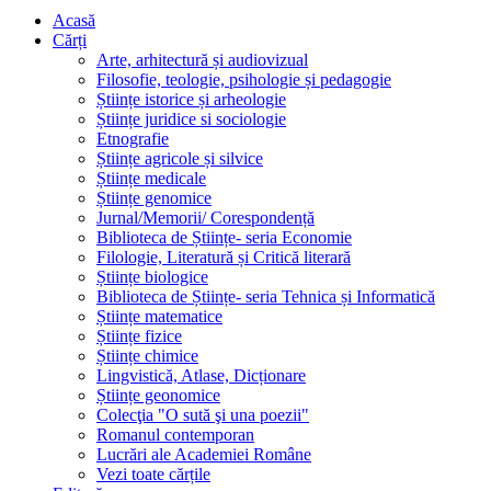
Acasă
Cărți
Arte, arhitectură și audiovizual
Filosofie, teologie, psihologie și pedagogie
Științe istorice și arheologie
Științe juridice si sociologie
Etnografie
Științe agricole și silvice
Științe medicale
Științe genomice
Jurnal/Memorii/ Corespondență
Biblioteca de Științe- seria Economie
Filologie, Literatură și Critică literară
Științe biologice
Biblioteca de Științe- seria Tehnica și Informatică
Științe matematice
Științe fizice
Științe chimice
Lingvistică, Atlase, Dicționare
Științe geonomice
Colecţia "O sută şi una poezii"
Romanul contemporan
Lucrări ale Academiei Române
Vezi toate cărțile