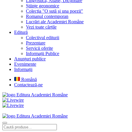
Lingvistică, Atlase, Dicționare
Științe geonomice
Colecţia "O sută şi una poezii"
Romanul contemporan
Lucrări ale Academiei Române
Vezi toate cărțile
Editură
Colectivul editurii
Prezentare
Servicii oferite
Informații Publice
Anunțuri publice
Evenimente
Informații
Română
Contactează-ne
Editura Academiei Române
Editura Academiei Române