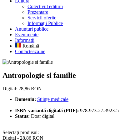
Editură
Colectivul editurii
Prezentare
Servicii oferite
Informații Publice
Anunțuri publice
Evenimente
Informații
Română
Contactează-ne
Antropologie si familie
Antropologie si familie
Digital: 28,86 RON
Domeniu:
Științe medicale
ISBN variantă digitală (PDF):
978-973-27-3923-5
Status:
Doar digital
Selectați produsul:
Digital - 28,86 RON