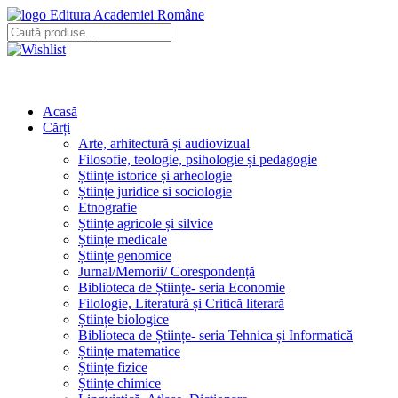
Editura Academiei Române
Acasă
Cărți
Arte, arhitectură și audiovizual
Filosofie, teologie, psihologie și pedagogie
Științe istorice și arheologie
Științe juridice si sociologie
Etnografie
Științe agricole și silvice
Științe medicale
Științe genomice
Jurnal/Memorii/ Corespondență
Biblioteca de Științe- seria Economie
Filologie, Literatură și Critică literară
Științe biologice
Biblioteca de Științe- seria Tehnica și Informatică
Științe matematice
Științe fizice
Științe chimice