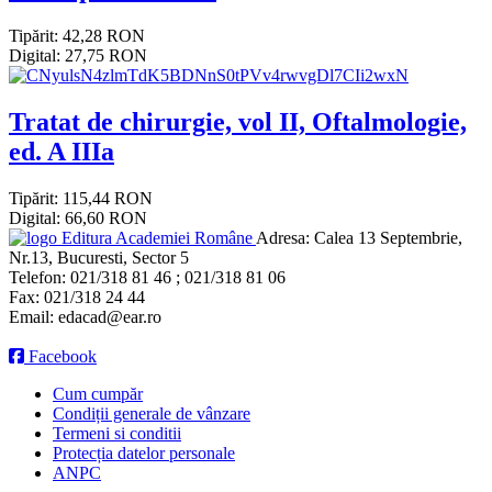
Tipărit: 42,28 RON
Digital: 27,75 RON
Tratat de chirurgie, vol II, Oftalmologie,
ed. A IIIa
Tipărit: 115,44 RON
Digital: 66,60 RON
Editura Academiei Române
Adresa:
Calea 13 Septembrie,
Nr.13, Bucuresti, Sector 5
Telefon:
021/318 81 46 ; 021/318 81 06
Fax:
021/318 24 44
Email:
edacad@ear.ro
Facebook
Cum cumpăr
Condiții generale de vânzare
Termeni si conditii
Protecția datelor personale
ANPC