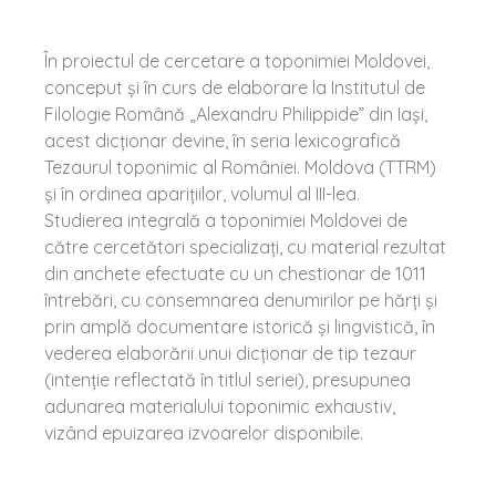
În proiectul de cercetare a toponimiei Moldovei,
conceput și în curs de elaborare la Institutul de
Filologie Română „Alexandru Philippide” din Iași,
acest dicționar devine, în seria lexicografică
Tezaurul toponimic al României. Moldova (TTRM)
și în ordinea aparițiilor, volumul al III-lea.
Studierea integrală a toponimiei Moldovei de
către cercetători specializați, cu material rezultat
din anchete efectuate cu un chestionar de 1011
întrebări, cu consemnarea denumirilor pe hărți și
prin amplă documentare istorică și lingvistică, în
vederea elaborării unui dicționar de tip tezaur
(intenție reflectată în titlul seriei), presupunea
adunarea materialului toponimic exhaustiv,
vizând epuizarea izvoarelor disponibile.