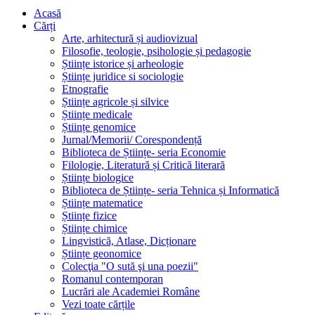
Acasă
Cărți
Arte, arhitectură și audiovizual
Filosofie, teologie, psihologie și pedagogie
Științe istorice și arheologie
Științe juridice si sociologie
Etnografie
Științe agricole și silvice
Științe medicale
Științe genomice
Jurnal/Memorii/ Corespondență
Biblioteca de Științe- seria Economie
Filologie, Literatură și Critică literară
Științe biologice
Biblioteca de Științe- seria Tehnica și Informatică
Științe matematice
Științe fizice
Științe chimice
Lingvistică, Atlase, Dicționare
Științe geonomice
Colecţia "O sută şi una poezii"
Romanul contemporan
Lucrări ale Academiei Române
Vezi toate cărțile