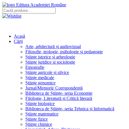
Editura Academiei Române
Acasă
Cărți
Arte, arhitectură și audiovizual
Filosofie, teologie, psihologie și pedagogie
Științe istorice și arheologie
Științe juridice si sociologie
Etnografie
Științe agricole și silvice
Științe medicale
Științe genomice
Jurnal/Memorii/ Corespondență
Biblioteca de Științe- seria Economie
Filologie, Literatură și Critică literară
Științe biologice
Biblioteca de Științe- seria Tehnica și Informatică
Științe matematice
Științe fizice
Științe chimice