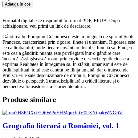
Adaugă în coș
Formatul digital este disponibil în format PDF, EPUB. După
achiziționare, veți primi un link de descărcare.
Gândirea lui Pompiliu Crăciunescu este impregnată de spiritul Școlii
Franceze, caracterizată prin rigoare, finețe și umanism. Rigoarea este
cea a limbajului, unde fiecare cuvânt are locul și funcția sa. Fineţea
este cea a gândirii: nuanța este privilegiată într-o gândire care
încearcă să-și găsească rostul prin cuvinte deseori neputincioase a
exprima Realitatea în întregimea sa. În sfârșit, umanismul este de
ordin spiritual: totul este centrat pe ființa umană, dar o transcende.
Prin scrierile sale deschizătoare de drumuri, Pompiliu Crăciunescu
dezvăluie o perspectivă transdisciplinară a criticii literare și o
perspectivă transistorică a istoriei literaturii.
Produse similare
Geografia literară a României, vol. 1