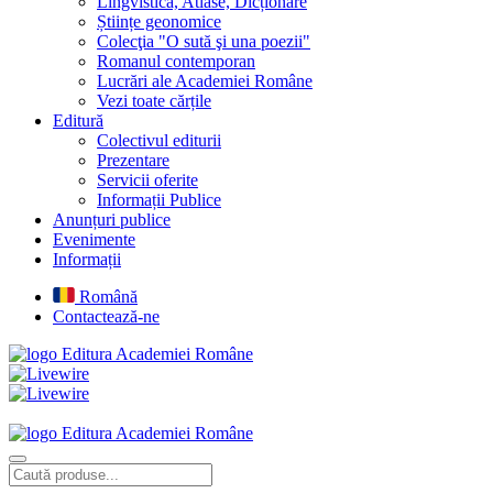
Lingvistică, Atlase, Dicționare
Științe geonomice
Colecţia "O sută şi una poezii"
Romanul contemporan
Lucrări ale Academiei Române
Vezi toate cărțile
Editură
Colectivul editurii
Prezentare
Servicii oferite
Informații Publice
Anunțuri publice
Evenimente
Informații
Română
Contactează-ne
Editura Academiei Române
Editura Academiei Române