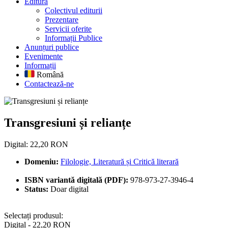
Editură
Colectivul editurii
Prezentare
Servicii oferite
Informații Publice
Anunțuri publice
Evenimente
Informații
Română
Contactează-ne
Transgresiuni și relianțe
Transgresiuni și relianțe
Digital: 22,20 RON
Domeniu:
Filologie, Literatură și Critică literară
ISBN variantă digitală (PDF):
978-973-27-3946-4
Status:
Doar digital
Selectați produsul:
Digital - 22,20 RON