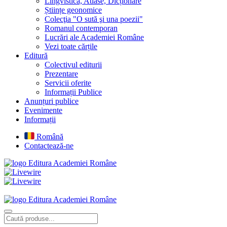
Lingvistică, Atlase, Dicționare
Științe geonomice
Colecţia "O sută şi una poezii"
Romanul contemporan
Lucrări ale Academiei Române
Vezi toate cărțile
Editură
Colectivul editurii
Prezentare
Servicii oferite
Informații Publice
Anunțuri publice
Evenimente
Informații
Română
Contactează-ne
Editura Academiei Române
Editura Academiei Române