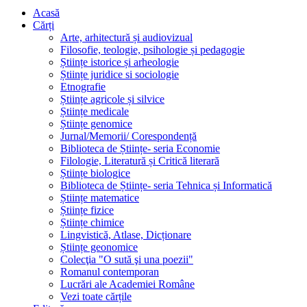
Acasă
Cărți
Arte, arhitectură și audiovizual
Filosofie, teologie, psihologie și pedagogie
Științe istorice și arheologie
Științe juridice si sociologie
Etnografie
Științe agricole și silvice
Științe medicale
Științe genomice
Jurnal/Memorii/ Corespondență
Biblioteca de Științe- seria Economie
Filologie, Literatură și Critică literară
Științe biologice
Biblioteca de Științe- seria Tehnica și Informatică
Științe matematice
Științe fizice
Științe chimice
Lingvistică, Atlase, Dicționare
Științe geonomice
Colecţia "O sută şi una poezii"
Romanul contemporan
Lucrări ale Academiei Române
Vezi toate cărțile