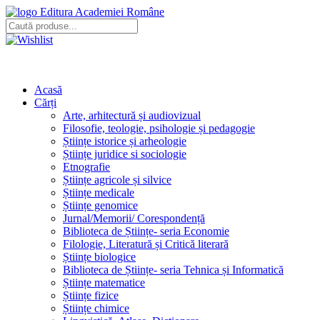
Editura Academiei Române
Acasă
Cărți
Arte, arhitectură și audiovizual
Filosofie, teologie, psihologie și pedagogie
Științe istorice și arheologie
Științe juridice si sociologie
Etnografie
Științe agricole și silvice
Științe medicale
Științe genomice
Jurnal/Memorii/ Corespondență
Biblioteca de Științe- seria Economie
Filologie, Literatură și Critică literară
Științe biologice
Biblioteca de Științe- seria Tehnica și Informatică
Științe matematice
Științe fizice
Științe chimice