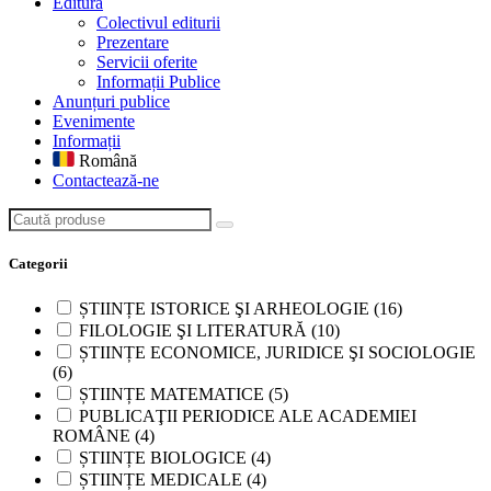
Editură
Colectivul editurii
Prezentare
Servicii oferite
Informații Publice
Anunțuri publice
Evenimente
Informații
Română
Contactează-ne
Caută produse
Categorii
ȘTIINȚE ISTORICE ŞI ARHEOLOGIE
(16)
FILOLOGIE ŞI LITERATURĂ
(10)
ȘTIINȚE ECONOMICE, JURIDICE ŞI SOCIOLOGIE
(6)
ȘTIINȚE MATEMATICE
(5)
PUBLICAŢII PERIODICE ALE ACADEMIEI
ROMÂNE
(4)
ȘTIINȚE BIOLOGICE
(4)
ȘTIINȚE MEDICALE
(4)