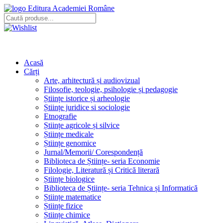
Editura Academiei Române
Acasă
Cărți
Arte, arhitectură și audiovizual
Filosofie, teologie, psihologie și pedagogie
Științe istorice și arheologie
Științe juridice si sociologie
Etnografie
Științe agricole și silvice
Științe medicale
Științe genomice
Jurnal/Memorii/ Corespondență
Biblioteca de Științe- seria Economie
Filologie, Literatură și Critică literară
Științe biologice
Biblioteca de Științe- seria Tehnica și Informatică
Științe matematice
Științe fizice
Științe chimice