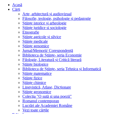
Acasă
Cărți
Arte, arhitectură și audiovizual
Filosofie, teologie, psihologie și pedagogie
Științe istorice și arheologie
Științe juridice si sociologie
Etnografie
Științe agricole și silvice
Științe medicale
Științe genomice
Jurnal/Memorii/ Corespondență
Biblioteca de Științe- seria Economie
Filologie, Literatură și Critică literară
Științe biologice
Biblioteca de Științe- seria Tehnica și Informatică
Științe matematice
Științe fizice
Științe chimice
Lingvistică, Atlase, Dicționare
Științe geonomice
Colecţia "O sută şi una poezii"
Romanul contemporan
Lucrări ale Academiei Române
Vezi toate cărțile