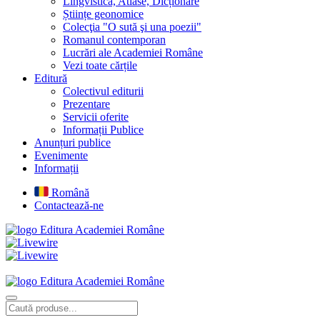
Lingvistică, Atlase, Dicționare
Științe geonomice
Colecţia "O sută şi una poezii"
Romanul contemporan
Lucrări ale Academiei Române
Vezi toate cărțile
Editură
Colectivul editurii
Prezentare
Servicii oferite
Informații Publice
Anunțuri publice
Evenimente
Informații
Română
Contactează-ne
Editura Academiei Române
Editura Academiei Române