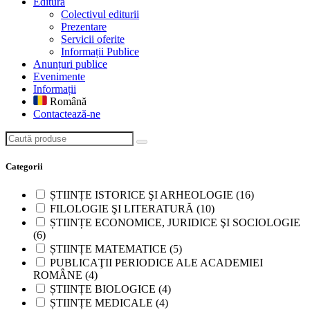
Editură
Colectivul editurii
Prezentare
Servicii oferite
Informații Publice
Anunțuri publice
Evenimente
Informații
Română
Contactează-ne
Caută produse
Categorii
ȘTIINȚE ISTORICE ŞI ARHEOLOGIE
(16)
FILOLOGIE ŞI LITERATURĂ
(10)
ȘTIINȚE ECONOMICE, JURIDICE ŞI SOCIOLOGIE
(6)
ȘTIINȚE MATEMATICE
(5)
PUBLICAŢII PERIODICE ALE ACADEMIEI
ROMÂNE
(4)
ȘTIINȚE BIOLOGICE
(4)
ȘTIINȚE MEDICALE
(4)