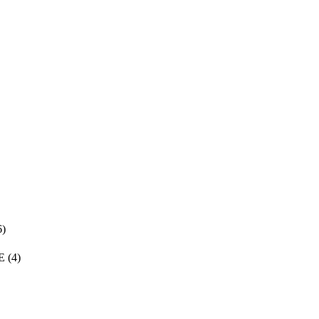
6)
E
(4)