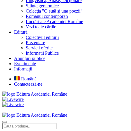
Lingvistică, Atlase, Dicționare
Științe geonomice
Colecţia "O sută şi una poezii"
Romanul contemporan
Lucrări ale Academiei Române
Vezi toate cărțile
Editură
Colectivul editurii
Prezentare
Servicii oferite
Informații Publice
Anunțuri publice
Evenimente
Informații
Română
Contactează-ne
Editura Academiei Române
Editura Academiei Române