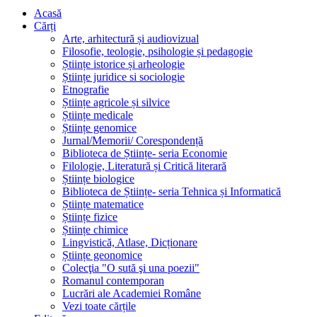
Acasă
Cărți
Arte, arhitectură și audiovizual
Filosofie, teologie, psihologie și pedagogie
Științe istorice și arheologie
Științe juridice si sociologie
Etnografie
Științe agricole și silvice
Științe medicale
Științe genomice
Jurnal/Memorii/ Corespondență
Biblioteca de Științe- seria Economie
Filologie, Literatură și Critică literară
Științe biologice
Biblioteca de Științe- seria Tehnica și Informatică
Științe matematice
Științe fizice
Științe chimice
Lingvistică, Atlase, Dicționare
Științe geonomice
Colecţia "O sută şi una poezii"
Romanul contemporan
Lucrări ale Academiei Române
Vezi toate cărțile