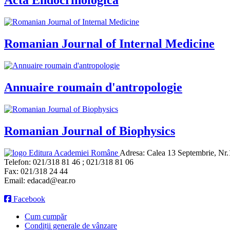
Acta Endocrinologica
Romanian Journal of Internal Medicine
Annuaire roumain d'antropologie
Romanian Journal of Biophysics
Editura Academiei Române
Adresa:
Calea 13 Septembrie, Nr.1
Telefon:
021/318 81 46 ; 021/318 81 06
Fax:
021/318 24 44
Email:
edacad@ear.ro
Facebook
Cum cumpăr
Condiții generale de vânzare