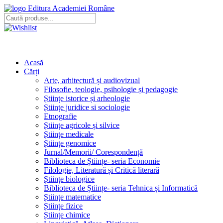
Editura Academiei Române
Acasă
Cărți
Arte, arhitectură și audiovizual
Filosofie, teologie, psihologie și pedagogie
Științe istorice și arheologie
Științe juridice si sociologie
Etnografie
Științe agricole și silvice
Științe medicale
Științe genomice
Jurnal/Memorii/ Corespondență
Biblioteca de Științe- seria Economie
Filologie, Literatură și Critică literară
Științe biologice
Biblioteca de Științe- seria Tehnica și Informatică
Științe matematice
Științe fizice
Științe chimice