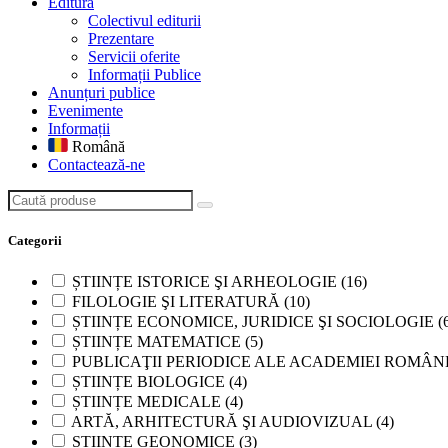
Editură
Colectivul editurii
Prezentare
Servicii oferite
Informații Publice
Anunțuri publice
Evenimente
Informații
Română
Contactează-ne
Caută produse
Categorii
ȘTIINȚE ISTORICE ŞI ARHEOLOGIE
(16)
FILOLOGIE ŞI LITERATURĂ
(10)
ȘTIINȚE ECONOMICE, JURIDICE ŞI SOCIOLOGIE
(
ȘTIINȚE MATEMATICE
(5)
PUBLICAŢII PERIODICE ALE ACADEMIEI ROMÂN
ȘTIINȚE BIOLOGICE
(4)
ȘTIINȚE MEDICALE
(4)
ARTĂ, ARHITECTURĂ ŞI AUDIOVIZUAL
(4)
ȘTIINȚE GEONOMICE
(3)