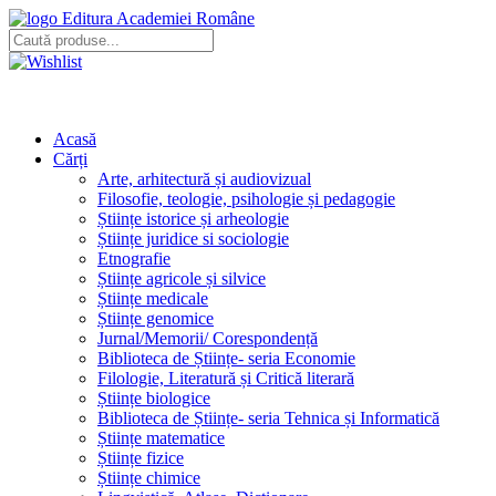
Editura Academiei Române
Acasă
Cărți
Arte, arhitectură și audiovizual
Filosofie, teologie, psihologie și pedagogie
Științe istorice și arheologie
Științe juridice si sociologie
Etnografie
Științe agricole și silvice
Științe medicale
Științe genomice
Jurnal/Memorii/ Corespondență
Biblioteca de Științe- seria Economie
Filologie, Literatură și Critică literară
Științe biologice
Biblioteca de Științe- seria Tehnica și Informatică
Științe matematice
Științe fizice
Științe chimice