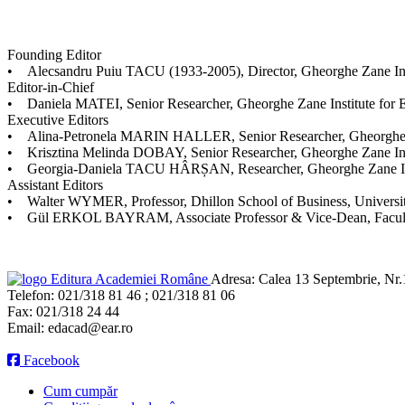
Founding Editor
• Alecsandru Puiu TACU (1933-2005), Director, Gheorghe Zane Ins
Editor-in-Chief
• Daniela MATEI, Senior Researcher, Gheorghe Zane Institute for
Executive Editors
• Alina-Petronela MARIN HALLER, Senior Researcher, Gheorghe Za
• Krisztina Melinda DOBAY, Senior Researcher, Gheorghe Zane Ins
• Georgia-Daniela TACU HÂRȘAN, Researcher, Gheorghe Zane Inst
Assistant Editors
• Walter WYMER, Professor, Dhillon School of Business, Universit
• Gül ERKOL BAYRAM, Associate Professor & Vice-Dean, Faculty of T
Editura Academiei Române
Adresa:
Calea 13 Septembrie, Nr.1
Telefon:
021/318 81 46 ; 021/318 81 06
Fax:
021/318 24 44
Email:
edacad@ear.ro
Facebook
Cum cumpăr