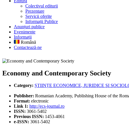
Editură
Colectivul editurii
Prezentare
Servicii oferite
Informații Publice
Anunțuri publice
Evenimente
Informații
Română
Contactează-ne
Economy and Contemporary Society
Economy and Contemporary Society
Category:
ȘTIINȚE ECONOMICE, JURIDICE ŞI SOCIOL
Publisher:
Romanian Academy, Publishing House of the Rom
Format:
electronic
Link 1:
http://ecs-journal.ro
ISSN:
3061-5402
Previous ISSN:
1453-4061
e-ISSN:
3061-5402