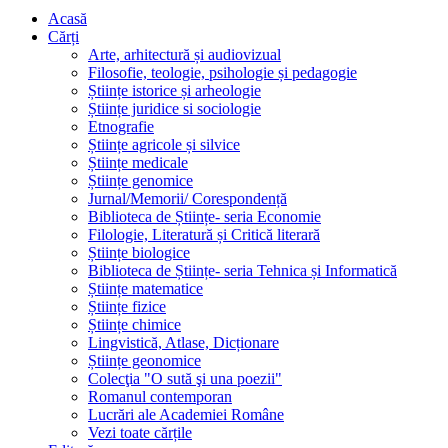
Acasă
Cărți
Arte, arhitectură și audiovizual
Filosofie, teologie, psihologie și pedagogie
Științe istorice și arheologie
Științe juridice si sociologie
Etnografie
Științe agricole și silvice
Științe medicale
Științe genomice
Jurnal/Memorii/ Corespondență
Biblioteca de Științe- seria Economie
Filologie, Literatură și Critică literară
Științe biologice
Biblioteca de Științe- seria Tehnica și Informatică
Științe matematice
Științe fizice
Științe chimice
Lingvistică, Atlase, Dicționare
Științe geonomice
Colecţia "O sută şi una poezii"
Romanul contemporan
Lucrări ale Academiei Române
Vezi toate cărțile