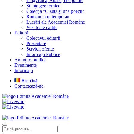
Lingvistică, Atlase, Dicționare
Științe geonomice
Colecţia "O sută şi una poezii"
Romanul contemporan
Lucrări ale Academiei Române
Vezi toate cărțile
Editură
Colectivul editurii
Prezentare
Servicii oferite
Informații Publice
Anunțuri publice
Evenimente
Informații
Română
Contactează-ne
Editura Academiei Române
Editura Academiei Române