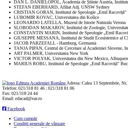
DAN L. DANIELOPOL, Academia de Știinte Austria, Institutul d
STEFAN EBERHARD, Afiliat Adj. UNSW Sydney
CRISTIAN GORAN, Institutul de Speologie „Emil Racoviță" 
LUBOMIR KOVAC, Universitatea din Košice
LEONARDO LATELLA, Muzeul de Istorie Naturala Verona
SLOBODAN MAKAROV, Institutul de Zoologie, Universitate
CONSTANTIN MARIN, Institutul de Speologie „Emil Racoviț
GIUSEPPE MESSANA, Institutul de Studii Ecosistemice al 
JACOB PARZEFALL - Hamburg, Germania
TANJA PIPAN, Centrul de Cercetare al Academiei Slovene, Inst
ART PALMER, Universitatea New York
VICTOR POLYAK, Universitatea din New Mexico, Albuquer
MARIUS ROBU, Institutul de Speologie „Emil Racoviță" Bucu
Editura Academiei Române
Adresa:
Calea 13 Septembrie, Nr.1
Telefon:
021/318 81 46 ; 021/318 81 06
Fax:
021/318 24 44
Email:
edacad@ear.ro
Facebook
Cum cumpăr
Condiții generale de vânzare