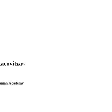
Racovitza»
anian Academy