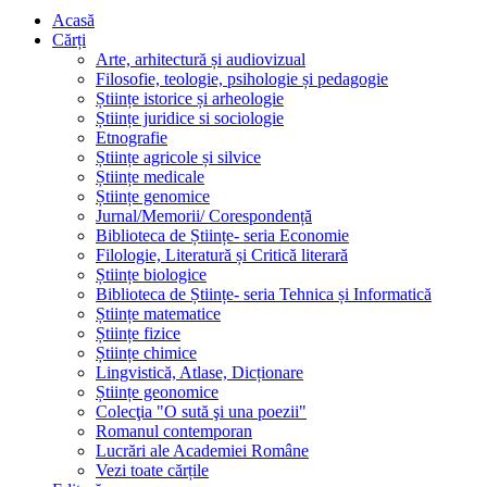
Acasă
Cărți
Arte, arhitectură și audiovizual
Filosofie, teologie, psihologie și pedagogie
Științe istorice și arheologie
Științe juridice si sociologie
Etnografie
Științe agricole și silvice
Științe medicale
Științe genomice
Jurnal/Memorii/ Corespondență
Biblioteca de Științe- seria Economie
Filologie, Literatură și Critică literară
Științe biologice
Biblioteca de Științe- seria Tehnica și Informatică
Științe matematice
Științe fizice
Științe chimice
Lingvistică, Atlase, Dicționare
Științe geonomice
Colecţia "O sută şi una poezii"
Romanul contemporan
Lucrări ale Academiei Române
Vezi toate cărțile