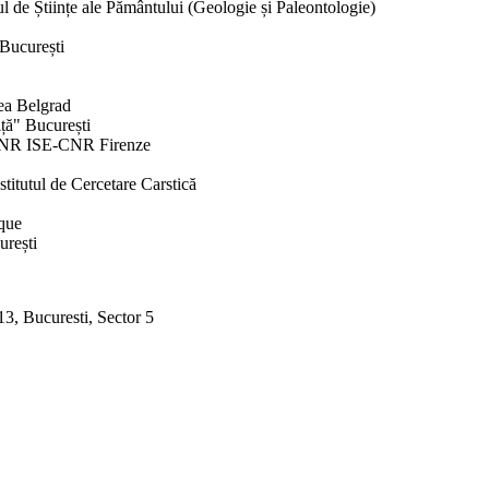
e Științe ale Pământului (Geologie și Paleontologie)
București
a Belgrad
ă" București
CNR ISE-CNR Firenze
itutul de Cercetare Carstică
que
rești
3, Bucuresti, Sector 5