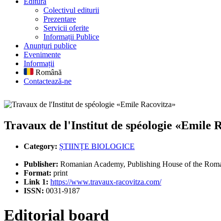
Editură
Colectivul editurii
Prezentare
Servicii oferite
Informații Publice
Anunțuri publice
Evenimente
Informații
Română
Contactează-ne
Travaux de l'Institut de spéologie «Emile Racovitza»
Travaux de l'Institut de spéologie «Emile 
Category:
ȘTIINȚE BIOLOGICE
Publisher:
Romanian Academy, Publishing House of the Rom
Format:
print
Link 1:
https://www.travaux-racovitza.com/
ISSN:
0031-9187
Editorial board