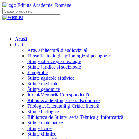
Editura Academiei Române
Acasă
Cărți
Arte, arhitectură și audiovizual
Filosofie, teologie, psihologie și pedagogie
Științe istorice și arheologie
Științe juridice si sociologie
Etnografie
Științe agricole și silvice
Științe medicale
Științe genomice
Jurnal/Memorii/ Corespondență
Biblioteca de Științe- seria Economie
Filologie, Literatură și Critică literară
Științe biologice
Biblioteca de Științe- seria Tehnica și Informatică
Științe matematice
Științe fizice
Științe chimice