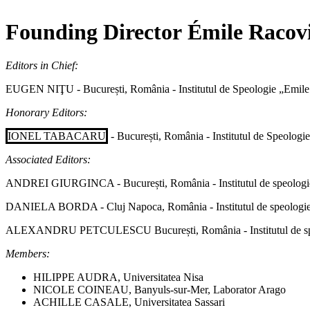
Founding
Director
Émile
Racov
Editors in Chief:
EUGEN NIŢU - București, România - Institutul de Speologie „Emil
Honorary Editors:
IONEL TABACARU
- București, România - Institutul de Speolog
Associated Editors:
ANDREI GIURGINCA - București, România
-
Institutul de speolo
DANIELA BORDA
-
Cluj Napoca, România - Institutul de speolo
ALEXANDRU PETCULESCU București, România
-
Institutul de
Members:
HILIPPE AUDRA, Universitatea Nisa
NICOLE COINEAU, Banyuls-sur-Mer, Laborator Arago
ACHILLE CASALE, Universitatea Sassari