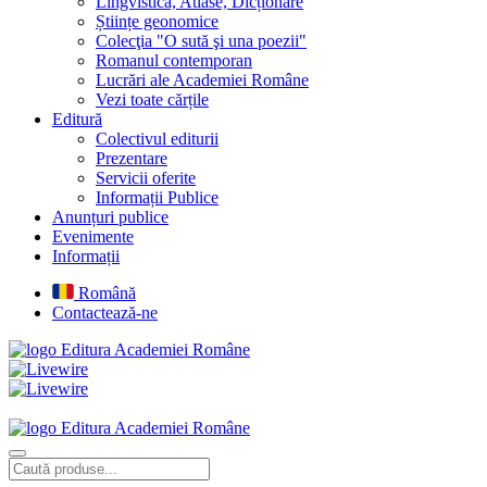
Lingvistică, Atlase, Dicționare
Științe geonomice
Colecţia "O sută şi una poezii"
Romanul contemporan
Lucrări ale Academiei Române
Vezi toate cărțile
Editură
Colectivul editurii
Prezentare
Servicii oferite
Informații Publice
Anunțuri publice
Evenimente
Informații
Română
Contactează-ne
Editura Academiei Române
Editura Academiei Române