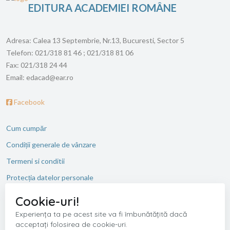
EDITURA ACADEMIEI ROMÂNE
Adresa:
Calea 13 Septembrie, Nr.13, Bucuresti, Sector 5
Telefon:
021/318 81 46 ; 021/318 81 06
Fax:
021/318 24 44
Email:
edacad@ear.ro
Facebook
Cum cumpăr
Condiții generale de vânzare
Termeni si conditii
Protecția datelor personale
ANPC
Cookie-uri!
Experiența ta pe acest site va fi îmbunătățită dacă
acceptați folosirea de cookie-uri.
Copyright © 2026 Editura Academiei Romane. Toate drepturile